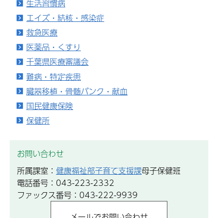
生活習慣病
エイズ・結核・感染症
救急医療
医薬品・くすり
千葉県医療審議会
難病・特定疾患
臓器移植・骨髄バンク・献血
国民健康保険
保健所
お問い合わせ
所属課室：
健康福祉部子育て支援課
母子保健班
電話番号：043-223-2332
ファックス番号：043-222-9939