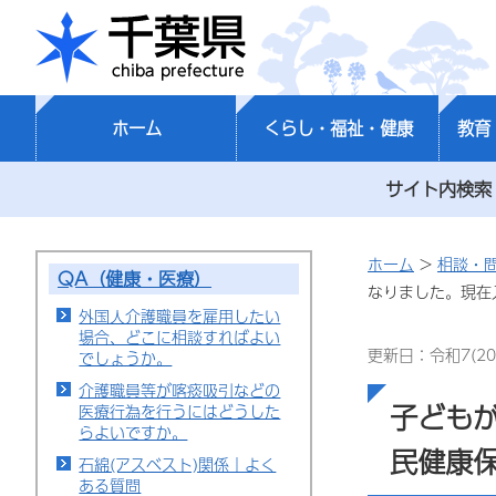
千葉県
ホーム
くらし・福祉・健康
教育
サイト内検索
ホーム
>
相談・
QA（健康・医療）
なりました。現在
外国人介護職員を雇用したい
場合、どこに相談すればよい
更新日：令和7(20
でしょうか。
介護職員等が喀痰吸引などの
子ども
医療行為を行うにはどうした
らよいですか。
民健康
石綿(アスベスト)関係｜よく
ある質問