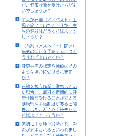
が、健康診断を受けた方がよ
いでしょうか？
主人が石綿（アスベスト）工
場で働いていたのですが、家
族の健診はどうすればよいで
しょうか？
（石綿（アスベスト）関連）
病気の進行を予防するにはど
うすればよいですか？
健康被害の認定や補償はどの
ような場合に受けられます
か？
石綿を扱う作業に従事してい
た場合は、無料で定期的に健
康診断を受けることができる
健康管理手帳制度があると聞
きました。どこで手続きをす
ればよいでしょうか？
医師に中皮腫と診断され、労
災が適用されるといわれまし
た。どのような手続きを行え