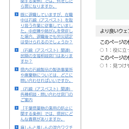
関する条例」では、何をした
ら罪になりますか。
既に退職していますが、在職
中は石綿（アスベスト）を取
り扱う作業に従事していまし
より良いウェ
た。中皮腫や肺がんを発症し
た場合、退職後でも労災認定
は受けられるのでしょうか？
このページの
1：役に立
（石綿（アスベスト）関連）
民間の支援相談窓口はありま
このページの
すか？
1：見つけ
県内の石綿製品の製造事業所
や廃棄物については、どこに
問い合わせればいいですか。
（石綿（アスベスト）関連）
各種相談・問い合わせ窓口の
ご案内
「千葉県薬物の濫用の防止に
関する条例」では、県民にど
んな責務がありますか。
麻しんと風しんの混合ワクチ