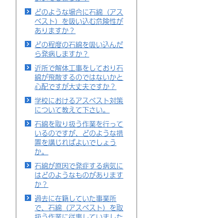
どのような場合に石綿（アス
ベスト）を吸い込む危険性が
ありますか？
どの程度の石綿を吸い込んだ
ら発病しますか？
近所で解体工事をしており石
綿が飛散するのではないかと
心配ですが大丈夫ですか？
学校におけるアスベスト対策
について教えて下さい。
石綿を取り扱う作業を行って
いるのですが、どのような措
置を講じればよいでしょう
か。
石綿が原因で発症する病気に
はどのようなものがあります
か？
過去に在籍していた事業所
で、石綿（アスベスト）を取
扱う作業に従事していました