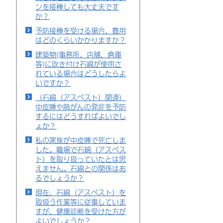
ンを接種しても大丈夫です
か？
予防接種を受ける場合、費用
はどのくらいかかりますか？
建築物(事務所、店舗、倉庫
等)に吹き付け石綿が使用さ
れている場合はどうしたらよ
いですか？
（石綿（アスベスト）関連）
中皮腫や肺がんの発症を予防
するにはどうすればよいでし
ょか？
私の家族が中皮腫で死亡しま
した。職場で石綿（アスベス
ト）を取り扱っていたとは思
えません。石綿との関係はあ
るでしょうか？
現在、石綿（アスベスト）を
取扱う作業等に従事していま
すが、健康診断を受けた方が
よいでしょうか？