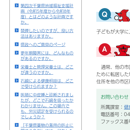
第四次千葉県地域福祉支援計
画（令和5年度から令和8年
度）とはどのような計画です
か。
禁煙したいのですが、良い方
子どもが大学に
法はありますか。
県政へのご意見のページ
更年期障害には、どんなもの
があるのですか。
通常、他の市区
栄養士と管理栄養士は、どこ
が違うのですか。
ために転居した
石綿による健康相談は、どこ
住所を他の市区
で受けられますか？
医師に中皮腫と診断されまし
お問い合わせ
たが、どこで石綿を扱ったか
わかりません。この場合で
所属課室：
健
も、労災認定を受けられるの
電話番号：043
でしょうか？
ファックス番号：
「千葉県薬物の濫用の防止に