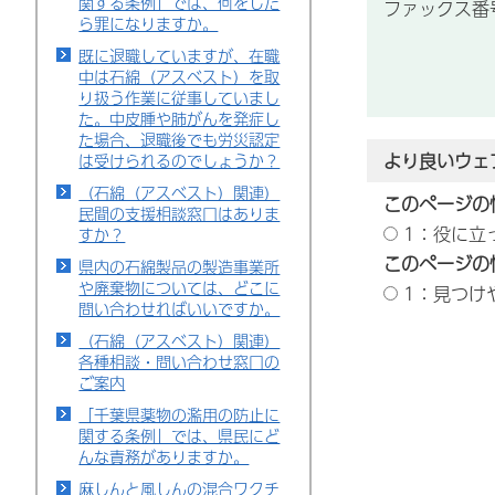
関する条例」では、何をした
ファックス番号：
ら罪になりますか。
既に退職していますが、在職
中は石綿（アスベスト）を取
り扱う作業に従事していまし
た。中皮腫や肺がんを発症し
た場合、退職後でも労災認定
より良いウェ
は受けられるのでしょうか？
（石綿（アスベスト）関連）
このページの
民間の支援相談窓口はありま
1：役に立
すか？
このページの
県内の石綿製品の製造事業所
や廃棄物については、どこに
1：見つけ
問い合わせればいいですか。
（石綿（アスベスト）関連）
各種相談・問い合わせ窓口の
ご案内
「千葉県薬物の濫用の防止に
関する条例」では、県民にど
んな責務がありますか。
麻しんと風しんの混合ワクチ