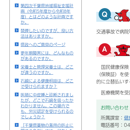
第四次千葉県地域福祉支援計
画（令和5年度から令和8年
度）とはどのような計画です
か。
禁煙したいのですが、良い方
交通事故で病院
法はありますか。
県政へのご意見のページ
更年期障害には、どんなもの
があるのですか。
国民健康保険（
栄養士と管理栄養士は、どこ
が違うのですか。
（保険証）を使
石綿による健康相談は、どこ
的に立替払いす
で受けられますか？
医療機関を受診
医師に中皮腫と診断されまし
たが、どこで石綿を扱ったか
わかりません。この場合で
お問い合わせ
も、労災認定を受けられるの
でしょうか？
所属課室：
健
電話番号：043
「千葉県薬物の濫用の防止に