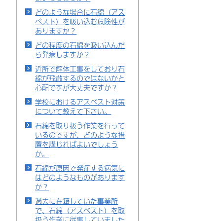
どのような場合に石綿（アス
ベスト）を吸い込む危険性が
ありますか？
どの程度の石綿を吸い込んだ
ら発病しますか？
近所で解体工事をしており石
綿が飛散するのではないかと
心配ですが大丈夫ですか？
学校におけるアスベスト対策
について教えて下さい。
石綿を取り扱う作業を行って
いるのですが、どのような措
置を講じればよいでしょう
か。
石綿が原因で発症する病気に
はどのようなものがあります
か？
過去に在籍していた事業所
で、石綿（アスベスト）を取
扱う作業に従事していました