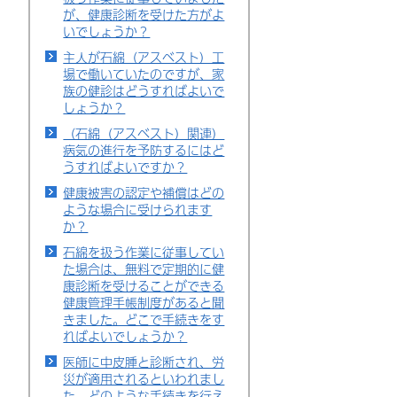
が、健康診断を受けた方がよ
いでしょうか？
主人が石綿（アスベスト）工
場で働いていたのですが、家
族の健診はどうすればよいで
しょうか？
（石綿（アスベスト）関連）
病気の進行を予防するにはど
うすればよいですか？
健康被害の認定や補償はどの
ような場合に受けられます
か？
石綿を扱う作業に従事してい
た場合は、無料で定期的に健
康診断を受けることができる
健康管理手帳制度があると聞
きました。どこで手続きをす
ればよいでしょうか？
医師に中皮腫と診断され、労
災が適用されるといわれまし
た。どのような手続きを行え