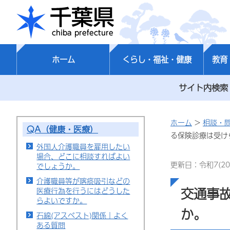
千葉県
ホーム
くらし・福祉・健康
教育
サイト内検索
ホーム
>
相談・
QA（健康・医療）
る保険診療は受け
外国人介護職員を雇用したい
場合、どこに相談すればよい
更新日：令和7(20
でしょうか。
介護職員等が喀痰吸引などの
交通事
医療行為を行うにはどうした
らよいですか。
か。
石綿(アスベスト)関係｜よく
ある質問