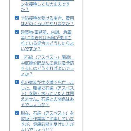
ンを接種しても大丈夫です
か？
予防接種を受ける場合、費用
はどのくらいかかりますか？
建築物(事務所、店舗、倉庫
等)に吹き付け石綿が使用さ
れている場合はどうしたらよ
いですか？
（石綿（アスベスト）関連）
中皮腫や肺がんの発症を予防
するにはどうすればよいでし
ょか？
私の家族が中皮腫で死亡しま
した。職場で石綿（アスベス
ト）を取り扱っていたとは思
えません。石綿との関係はあ
るでしょうか？
現在、石綿（アスベスト）を
取扱う作業等に従事していま
すが、健康診断を受けた方が
よいでしょうか？