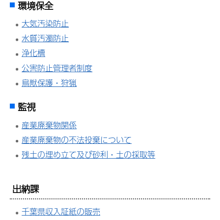
環境保全
大気汚染防止
水質汚濁防止
浄化槽
公害防止管理者制度
鳥獣保護・狩猟
監視
産業廃棄物関係
産業廃棄物の不法投棄について
残土の埋め立て及び砂利・土の採取等
出納課
千葉県収入証紙の販売