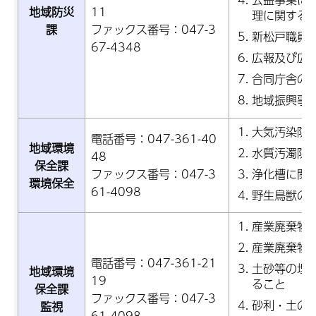
地域防災
11
理に関する
課
ファックス番号：047-3
新松戸職員
67-4348
広報及び広
合同庁舎の
地域振興事
大気汚染防
電話番号：047-361-40
地域環境
水質汚濁防
48
保全課
ファックス番号：047-3
浄化槽に関
環境保全
61-4098
野生鳥獣の
産業廃棄物
産業廃棄物
電話番号：047-361-21
土砂等の埋
地域環境
19
ること
保全課
ファックス番号：047-3
砂利・土の
監視
61-4098