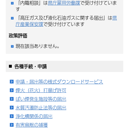
「内職相談」は
県庁雇用労働課
で受け付けていま
す
「高圧ガス及び液化石油ガスに関する届出」は
県
庁産業保安課
で受け付けています
政策評価
現在該当ありません。
各種手続・申請
申請・届出等の様式ダウンロードサービス
煙火（花火）打揚げ許可
ばい煙発生施設等の届出
水質汚濁防止法等の届出
浄化槽関係の届出
有害鳥獣の捕獲