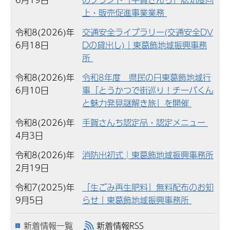
上・販売促進事業業務
令和8(2026)年
交通安全ライブラリー(交通安全DV
6月18日
Dの貸出し)｜東葛飾地域振興事務
所
令和8(2026)年
令和8年度 県民の日東葛飾地域行
6月10日
事「とうかつで街巡り！チーバくん
と魅力発見謎解き旅」を開催
令和8(2026)年
手賀さんち認定品・認定メニュー
4月3日
令和8(2026)年
消防出初式│東葛飾地域振興事務所
2月19日
令和7(2025)年
「生ごみ再生肥料」無料配布のお知
9月5日
らせ｜東葛飾地域振興事務所
新着情報一覧
新着情報RSS