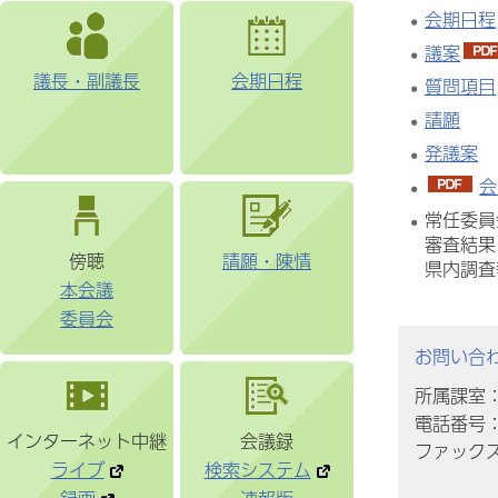
会期日程
議案
議長・副議長
会期日程
質問項目
請願
発議案
会
常任委員
審査結果
傍聴
請願・陳情
県内調査
本会議
委員会
お問い合
所属課室
電話番号：0
インターネット中継
会議録
ファックス番
ライブ
検索システム