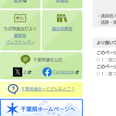
録画
速報版
・議員個
・請願・
ちば県議会だより
議会図書室
最新版
バックナンバー
より良い
このペー
千葉県議会公式
1：役
このペー
X
Facebook
1：見
千葉県議会ってどんなとこ？