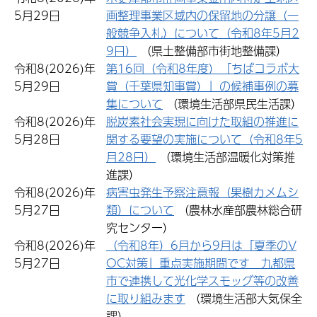
5月29日
画整理事業区域内の保留地の分譲（一
般競争入札）について（令和8年5月2
9日）
（県土整備部市街地整備課）
令和8(2026)年
第16回（令和8年度）「ちばコラボ大
5月29日
賞（千葉県知事賞）」の候補事例の募
集について
（環境生活部県民生活課）
令和8(2026)年
脱炭素社会実現に向けた取組の推進に
5月28日
関する要望の実施について（令和8年5
月28日）
（環境生活部温暖化対策推
進課）
令和8(2026)年
病害虫発生予察注意報（果樹カメムシ
5月27日
類）について
（農林水産部農林総合研
究センター）
令和8(2026)年
（令和8年）6月から9月は「夏季のV
5月27日
OC対策」重点実施期間です 九都県
市で連携して光化学スモッグ等の改善
に取り組みます
（環境生活部大気保全
課）