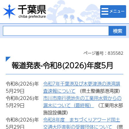
検索・メニュ
千葉県
ー
ページ番号：835582
報道発表-令和8(2026)年度5月
令和8(2026)年
令和7年千葉港及び木更津港の港湾調
5月29日
査速報について
（県土整備部港湾課）
令和8(2026)年
市川市南行徳地先の工業用水管からの
5月29日
漏水について（最終報）
（工業用水部
施設設備課）
令和8(2026)年
令和8年度 まちづくりアワード国土
5月29日
交通大臣表彰の受賞団体について
（県