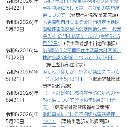
令和8(2026)年
令和7年度市川児童相談所及び銚子児
5月22日
童相談所における第三者評価の実施結
果について
（健康福祉部児童家庭課）
令和8(2026)年
木更津都市計画事業金田西特定土地区
5月22日
画整理事業区域内の保留地分譲(一般競
争入札)の開札結果について(令和8年5
月22日)
（県土整備部市街地整備課）
令和8(2026)年
第3回第5次千葉県住生活基本計画策定
5月22日
検討会議の開催について（6月8日）
（県土整備部住宅課）
令和8(2026)年
麻しん（はしか）患者の発生について
5月21日
（令和8年5月21日）
（健康福祉部健
康福祉政策課）
令和8(2026)年
【日本紅斑熱】感染症予防のための情
5月21日
報提供について(令和8年5月21日発
表)
（健康福祉部健康福祉政策課）
令和8(2026)年
委託事業における不適切な事務処理に
5月20日
ついて
（環境生活部文化振興課）