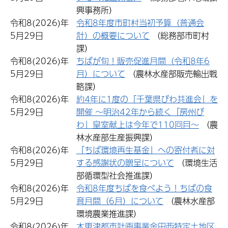
興事務所）
令和8(2026)年
令和8年度市町村当初予算（普通会
5月29日
計）の概要について
（総務部市町村
課）
令和8(2026)年
ちばが旬！販売促進月間（令和8年6
5月29日
月）について
（農林水産部販売輸出戦
略課）
令和8(2026)年
約4年に1度の「千葉県びわ共進会」を
5月29日
開催 ～明治42年から続く「房州び
わ」皇室献上は今年で110回目～
（農
林水産部生産振興課）
令和8(2026)年
「ちば環境再生基金」への寄付者に対
5月29日
する感謝状の贈呈について
（環境生活
部循環型社会推進課）
令和8(2026)年
令和8年度ちばを食べよう！ちばの食
5月29日
育月間（6月）について
（農林水産部
環境農業推進課）
令和8(2026)年
木更津都市計画事業金田西特定土地区