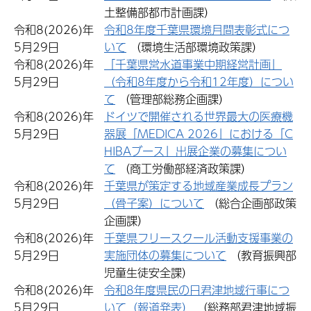
土整備部都市計画課）
令和8(2026)年
令和8年度千葉県環境月間表彰式につ
5月29日
いて
（環境生活部環境政策課）
令和8(2026)年
「千葉県営水道事業中期経営計画」
5月29日
（令和8年度から令和12年度）につい
て
（管理部総務企画課）
令和8(2026)年
ドイツで開催される世界最大の医療機
5月29日
器展「MEDICA 2026」における「C
HIBAブース」出展企業の募集につい
て
（商工労働部経済政策課）
令和8(2026)年
千葉県が策定する地域産業成長プラン
5月29日
（骨子案）について
（総合企画部政策
企画課）
令和8(2026)年
千葉県フリースクール活動支援事業の
5月29日
実施団体の募集について
（教育振興部
児童生徒安全課）
令和8(2026)年
令和8年度県民の日君津地域行事につ
5月29日
いて（報道発表）
（総務部君津地域振