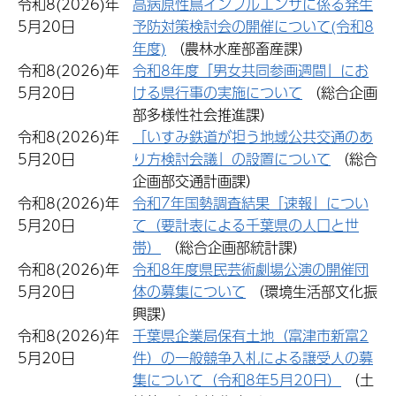
令和8(2026)年
高病原性鳥インフルエンザに係る発生
5月20日
予防対策検討会の開催について(令和8
年度)
（農林水産部畜産課）
令和8(2026)年
令和8年度「男女共同参画週間」にお
5月20日
ける県行事の実施について
（総合企画
部多様性社会推進課）
令和8(2026)年
「いすみ鉄道が担う地域公共交通のあ
5月20日
り方検討会議」の設置について
（総合
企画部交通計画課）
令和8(2026)年
令和7年国勢調査結果「速報」につい
5月20日
て（要計表による千葉県の人口と世
帯）
（総合企画部統計課）
令和8(2026)年
令和8年度県民芸術劇場公演の開催団
5月20日
体の募集について
（環境生活部文化振
興課）
令和8(2026)年
千葉県企業局保有土地（富津市新富2
5月20日
件）の一般競争入札による譲受人の募
集について（令和8年5月20日）
（土