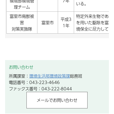
環境部環境管
7年
いる。
理チーム
富里市鳥獣被
特定外来生物である
平成3
害
富里市
を用いた駆除を富里
1年
対策実施隊
境保全に尽力してい
お問い合わせ
所属課室：
環境生活部環境政策課
総務班
電話番号：043-223-4646
ファックス番号：043-222-8044