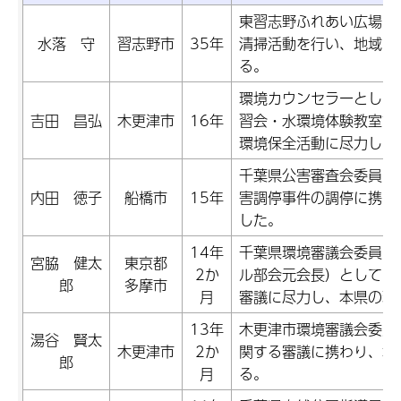
東習志野ふれあい広場の
水落 守
習志野市
35年
清掃活動を行い、地域の
る。
環境カウンセラーとして
吉田 昌弘
木更津市
16年
習会・水環境体験教室講
環境保全活動に尽力して
千葉県公害審査会委員（
内田 徳子
船橋市
15年
害調停事件の調停に携わ
した。
14年
千葉県環境審議会委員（
宮脇 健太
東京都
2か
ル部会元会長）として、
郎
多摩市
月
審議に尽力し、本県の環
13年
木更津市環境審議会委員
湯谷 賢太
木更津市
2か
関する審議に携わり、本
郎
月
る。