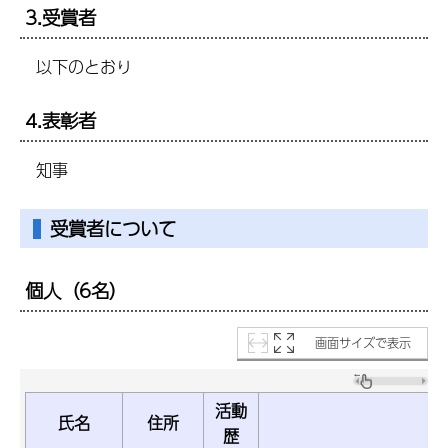
3.受賞者
以下のとおり
4.表彰者
知事
受賞者について
個人（6名）
画面サイズで表示
活動
氏名
住所
功
歴