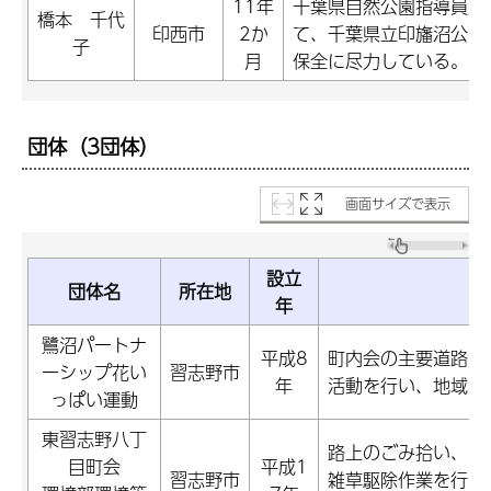
11年
千葉県自然公園指導員及
橋本 千代
印西市
2か
て、千葉県立印旛沼公園
子
月
保全に尽力している。
団体（3団体）
画面サイズで表示
設立
団体名
所在地
年
鷺沼パートナ
平成8
町内会の主要道路沿
ーシップ花い
習志野市
年
活動を行い、地域の
っぱい運動
東習志野八丁
路上のごみ拾い、ご
目町会
平成1
習志野市
雑草駆除作業を行い