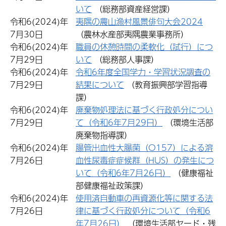
いて
（総務部資産経営課）
令和6(2024)年
夷隅の農山漁村風景俳句大会2024
7月30日
（農林水産部夷隅農業事務所）
令和6(2024)年
職員の休憩時間の柔軟化（試行）につ
7月29日
いて
（総務部人事課）
令和6(2024)年
令和6年度全国学力・学習状況調査の
7月29日
結果について
（教育振興部学習指導
課）
令和6(2024)年
廃棄物処理法に基づく行政処分につい
7月29日
て（令和6年7月29日）
（環境生活部
廃棄物指導課）
令和6(2024)年
腸管出血性大腸菌（O157）による溶
7月26日
血性尿毒症症候群（HUS）の発生につ
いて（令和6年7月26日）
（健康福祉
部健康福祉政策課）
令和6(2024)年
使用済自動車の再資源化等に関する法
7月26日
律に基づく行政処分について（令和6
年7月26日）
（環境生活部ヤード・残