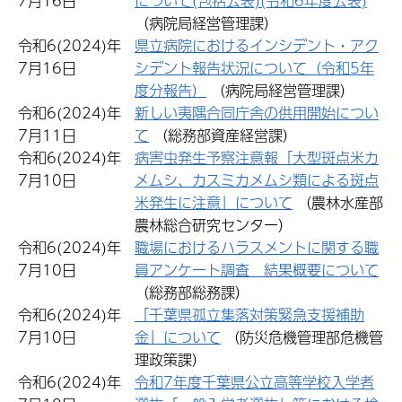
7月16日
について(包括公表)(令和6年度公表)
（病院局経営管理課）
令和6(2024)年
県立病院におけるインシデント・アク
7月16日
シデント報告状況について（令和5年
度分報告）
（病院局経営管理課）
令和6(2024)年
新しい夷隅合同庁舎の供用開始につい
7月11日
て
（総務部資産経営課）
令和6(2024)年
病害虫発生予察注意報「大型斑点米カ
7月10日
メムシ、カスミカメムシ類による斑点
米発生に注意」について
（農林水産部
農林総合研究センター）
令和6(2024)年
職場におけるハラスメントに関する職
7月10日
員アンケート調査 結果概要について
（総務部総務課）
令和6(2024)年
「千葉県孤立集落対策緊急支援補助
7月10日
金」について
（防災危機管理部危機管
理政策課）
令和6(2024)年
令和7年度千葉県公立高等学校入学者