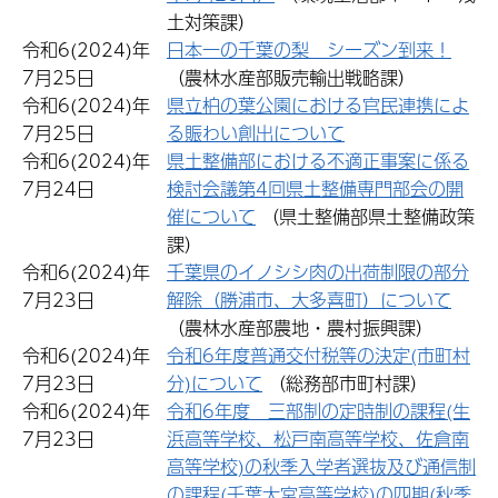
土対策課）
令和6(2024)年
日本一の千葉の梨 シーズン到来！
7月25日
（農林水産部販売輸出戦略課）
令和6(2024)年
県立柏の葉公園における官民連携によ
7月25日
る賑わい創出について
令和6(2024)年
県土整備部における不適正事案に係る
7月24日
検討会議第4回県土整備専門部会の開
催について
（県土整備部県土整備政策
課）
令和6(2024)年
千葉県のイノシシ肉の出荷制限の部分
7月23日
解除（勝浦市、大多喜町）について
（農林水産部農地・農村振興課）
令和6(2024)年
令和6年度普通交付税等の決定(市町村
7月23日
分)について
（総務部市町村課）
令和6(2024)年
令和6年度 三部制の定時制の課程(生
7月23日
浜高等学校、松戸南高等学校、佐倉南
高等学校)の秋季入学者選抜及び通信制
の課程(千葉大宮高等学校)の四期(秋季