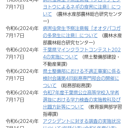
7月17日
ヨトウによるネギの食害に注意」につ
いて
（農林水産部農林総合研究センタ
ー）
令和6(2024)年
病害虫発生予察注意報「オオタバコガ
7月17日
の多発生に注意」について
（農林水産
部農林総合研究センター）
令和6(2024)年
千葉県マインクラフトコンテスト202
7月17日
4の実施について
（県土整備部建設・
不動産業課）
令和6(2024)年
県土整備部における不適正事案に係る
7月17日
検討会議第4回総務専門部会の開催に
ついて
（総務部総務課）
令和6(2024)年
令和7年度千葉県公立高等学校入学者
7月17日
選抜における学力検査の実施教科及び
出題方針等について
（教育振興部学習
指導課）
令和6(2024)年
アクシデントに対する調査の実施状況