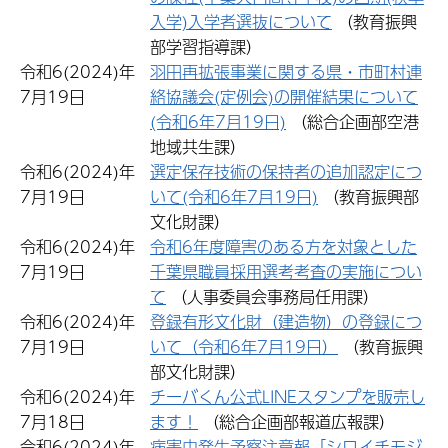
入学)入学者選抜について
（教育振興
部学習指導課）
令和6(2024)年
羽田再拡張事業に関する県・市町村連
7月19日
絡協議会(定例会)の開催結果について
(令和6年7月19日)
（総合企画部空港
地域共生課）
令和6(2024)年
選定保存技術の保持者の追加認定につ
7月19日
いて(令和6年7月19日)
（教育振興部
文化財課）
令和6(2024)年
令和6年度障害のある方を対象とした
7月19日
千葉県職員採用選考考査の実施につい
て
（人事委員会事務局任用課）
令和6(2024)年
登録有形文化財（建造物）の登録につ
7月19日
いて（令和6年7月19日）
（教育振興
部文化財課）
令和6(2024)年
チーバくん公式LINEスタンプを販売し
7月18日
ます！
（総合企画部報道広報課）
令和6(2024)年
病害虫発生予察注意報「シロイチモジ