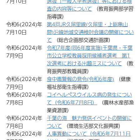
7月10日
選抜「一般入学者選抜」等における検
査の内容等について
（教育振興部学習
指導課）
令和6(2024)年
第4回JR久留里線(久留里・上総亀山
7月10日
間)沿線地域交通検討会議の開催につい
て
（総合企画部交通計画課）
令和6(2024)年
令和7年度(同6年度実施)千葉県・千葉
7月9日
市公立学校教員採用候補者選考 第1
次選考における出題ミスについて
（教
育振興部教職員課）
令和6(2024)年
食中毒警報の発令(令和6年度)
（健康
7月9日
福祉部衛生指導課）
令和6(2024)年
コイヘルペスウイルス病の発生につい
7月8日
て（令和6年7月8日）
（農林水産部漁
業資源課）
令和6(2024)年
千葉の海 魅力発信イベントの開催に
7月8日
ついて
（環境生活部文化振興課）
令和6(2024)年
人事異動について（令和6年7月11日