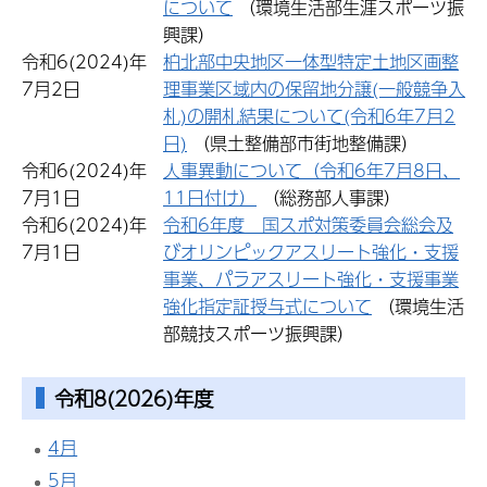
について
（環境生活部生涯スポーツ振
興課）
令和6(2024)年
柏北部中央地区一体型特定土地区画整
7月2日
理事業区域内の保留地分譲(一般競争入
札)の開札結果について(令和6年7月2
日)
（県土整備部市街地整備課）
令和6(2024)年
人事異動について（令和6年7月8日、
7月1日
11日付け）
（総務部人事課）
令和6(2024)年
令和6年度 国スポ対策委員会総会及
7月1日
びオリンピックアスリート強化・支援
事業、パラアスリート強化・支援事業
強化指定証授与式について
（環境生活
部競技スポーツ振興課）
令和8(2026)年度
4月
5月