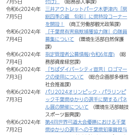
7月5日
付け）
（総務部人事課）
令和6(2024)年
三井アウトレットパーク木更津内「房
7月5日
総四季の蔵 旬彩」に県特設コーナー
を開設！
（商工労働部観光政策課）
令和6(2024)年
「千葉県有害鳥獣捕獲協力隊」の隊員
7月4日
募集について
（環境生活部自然保護
課）
令和6(2024)年
指定管理者公募情報(令和6年度)
（総
7月4日
務部資産経営課）
令和6(2024)年
「ちばダイバーシティ宣言」ロゴマー
7月3日
クの使用について
（総合企画部多様性
社会推進課）
令和6(2024)年
パリ2024オリンピック・パラリンピ
7月3日
ック千葉県ゆかりの選手に関するパネ
ル展の開催について
（環境生活部競技
スポーツ振興課）
令和6(2024)年
第4回世界弓道大会優勝における千葉
7月2日
県ゆかりの選手への千葉県知事賞授与