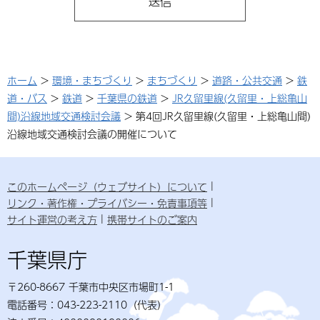
ホーム
>
環境・まちづくり
>
まちづくり
>
道路・公共交通
>
鉄
道・バス
>
鉄道
>
千葉県の鉄道
>
JR久留里線(久留里・上総亀山
間)沿線地域交通検討会議
> 第4回JR久留里線(久留里・上総亀山間)
沿線地域交通検討会議の開催について
このホームページ（ウェブサイト）について
リンク・著作権・プライバシー・免責事項等
サイト運営の考え方
携帯サイトのご案内
千葉県庁
〒260-8667 千葉市中央区市場町1-1
電話番号：043-223-2110（代表）