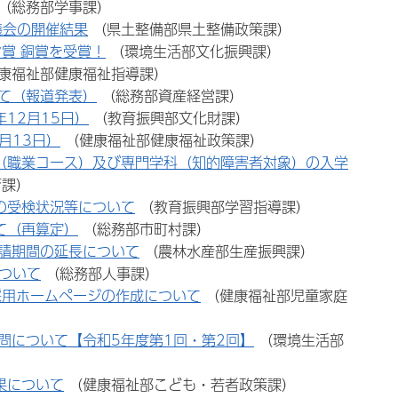
（総務部学事課）
議会の開催結果
（県土整備部県土整備政策課）
賞 銅賞を受賞！
（環境生活部文化振興課）
康福祉部健康福祉指導課）
て（報道発表）
（総務部資産経営課）
12月15日）
（教育振興部文化財課）
月13日）
（健康福祉部健康福祉政策課）
（職業コース）及び専門学科（知的障害者対象）の入学
育課）
の受検状況等について
（教育振興部学習指導課）
て（再算定）
（総務部市町村課）
請期間の延長について
（農林水産部生産振興課）
ついて
（総務部人事課）
採用ホームページの作成について
（健康福祉部児童家庭
問について【令和5年度第1回・第2回】
（環境生活部
果について
（健康福祉部こども・若者政策課）