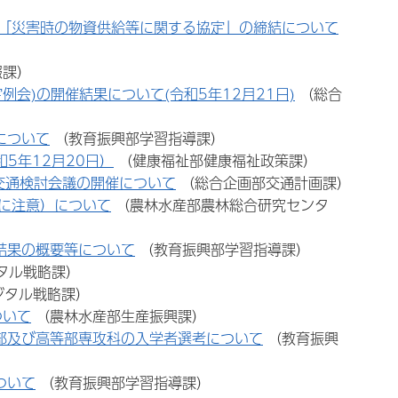
「災害時の物資供給等に関する協定」の締結について
報課）
会)の開催結果について(令和5年12月21日)
（総合
について
（教育振興部学習指導課）
5年12月20日）
（健康福祉部健康福祉政策課）
域交通検討会議の開催について
（総合企画部交通計画課）
に注意）について
（農林水産部農林総合研究センタ
結果の概要等について
（教育振興部学習指導課）
タル戦略課）
ジタル戦略課）
ついて
（農林水産部生産振興課）
部及び高等部専攻科の入学者選考について
（教育振興
ついて
（教育振興部学習指導課）