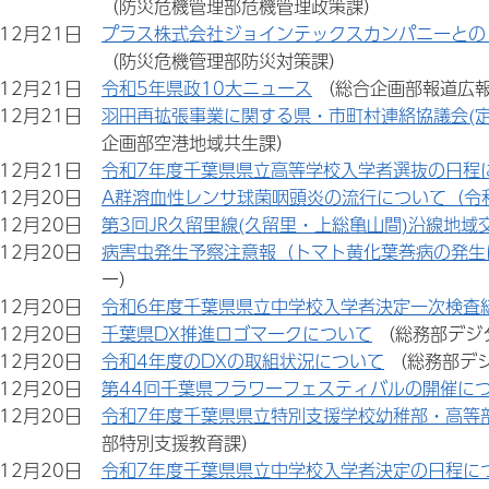
（防災危機管理部危機管理政策課）
年12月21日
プラス株式会社ジョインテックスカンパニーとの
（防災危機管理部防災対策課）
年12月21日
令和5年県政10大ニュース
（総合企画部報道広
年12月21日
羽田再拡張事業に関する県・市町村連絡協議会(定例
企画部空港地域共生課）
年12月21日
令和7年度千葉県県立高等学校入学者選抜の日程
年12月20日
A群溶血性レンサ球菌咽頭炎の流行について（令和
年12月20日
第3回JR久留里線(久留里・上総亀山間)沿線地
年12月20日
病害虫発生予察注意報（トマト黄化葉巻病の発生
ー）
年12月20日
令和6年度千葉県県立中学校入学者決定一次検査
年12月20日
千葉県DX推進ロゴマークについて
（総務部デジ
年12月20日
令和4年度のDXの取組状況について
（総務部デ
年12月20日
第44回千葉県フラワーフェスティバルの開催に
年12月20日
令和7年度千葉県県立特別支援学校幼稚部・高等
部特別支援教育課）
年12月20日
令和7年度千葉県県立中学校入学者決定の日程に