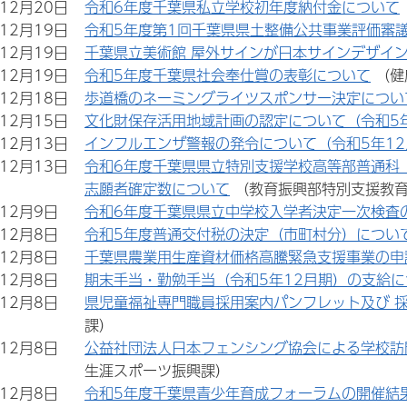
年12月20日
令和6年度千葉県私立学校初年度納付金について
年12月19日
令和5年度第1回千葉県県土整備公共事業評価審
年12月19日
千葉県立美術館 屋外サインが日本サインデザイン
年12月19日
令和5年度千葉県社会奉仕賞の表彰について
（健
年12月18日
歩道橋のネーミングライツスポンサー決定につい
年12月15日
文化財保存活用地域計画の認定について（令和5年
年12月13日
インフルエンザ警報の発令について（令和5年12
年12月13日
令和6年度千葉県県立特別支援学校高等部普通科
志願者確定数について
（教育振興部特別支援教
年12月9日
令和6年度千葉県県立中学校入学者決定一次検査
年12月8日
令和5年度普通交付税の決定（市町村分）につい
年12月8日
千葉県農業用生産資材価格高騰緊急支援事業の申
年12月8日
期末手当・勤勉手当（令和5年12月期）の支給に
年12月8日
県児童福祉専門職員採用案内パンフレット及び 
課）
年12月8日
公益社団法人日本フェンシング協会による学校訪
生涯スポーツ振興課）
年12月8日
令和5年度千葉県青少年育成フォーラムの開催結