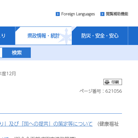
Foreign Languages
閲覧補助機能
くり
県政情報・統計
防災・安全・安心
年度12月
ページ番号：621056
り」及び「国への提言」の策定等について
（健康福祉