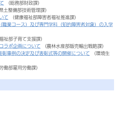
て
（総務部財政課）
県土整備部技術管理課）
いて
（健康福祉部障害者福祉推進課）
（職業コース）及び専門学科（知的障害者対象）の入学
福祉部子育て支援課）
コラボ企画について
（農林水産部販売輸出戦略課）
表彰事例の決定及び表彰式等の開催について
（環境生
労働部雇用労働課）