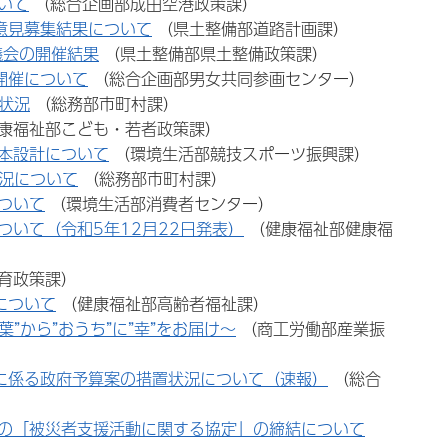
いて
（総合企画部成田空港政策課）
意見募集結果について
（県土整備部道路計画課）
議会の開催結果
（県土整備部県土整備政策課）
開催について
（総合企画部男女共同参画センター）
状況
（総務部市町村課）
康福祉部こども・若者政策課）
本設計について
（環境生活部競技スポーツ振興課）
状況について
（総務部市町村課）
ついて
（環境生活部消費者センター）
いて（令和5年12月22日発表）
（健康福祉部健康福
育政策課）
について
（健康福祉部高齢者福祉課）
”から”おうち”に”幸”をお届け～
（商工労働部産業振
に係る政府予算案の措置状況について（速報）
（総合
の「被災者支援活動に関する協定」の締結について