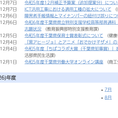
年12月7日
令和5年度12月補正予算案（追加提案分）につい
年12月7日
ICT活用工事における適用工種の拡大について
（
年12月6日
障害者手帳情報とマイナンバーの紐付け誤りにつ
年12月6日
令和6年度千葉県県立特別支援学校高等部普通科
志願状況
（教育振興部特別支援教育課）
年12月5日
令和5年度千葉県保育士賞表彰式について
（健康
年12月4日
「黒アヒージョ」とアニメ「おでかけ子ザメ」の
年12月4日
令和5年度「ちばコラボ大賞（千葉県知事賞）」
活部県民生活課）
年12月1日
令和5年度千葉県労働大学オンライン講座
（商工
26)年度
7月
8月