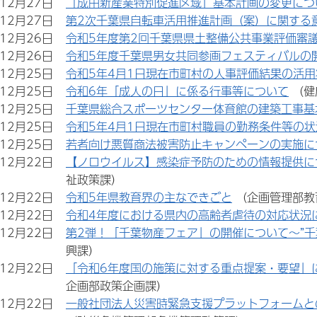
年12月27日
「成田新産業特別促進区域」基本計画の変更につ
年12月27日
第2次千葉県自転車活用推進計画（案）に関する
年12月26日
令和5年度第2回千葉県県土整備公共事業評価審
年12月26日
令和5年度千葉県男女共同参画フェスティバルの
年12月25日
令和5年4月1日現在市町村の人事評価結果の活用
年12月25日
令和6年「成人の日」に係る行事等について
（健
年12月25日
千葉県総合スポーツセンター体育館の建築工事基
年12月25日
令和5年4月1日現在市町村職員の勤務条件等の
年12月25日
若者向け悪質商法被害防止キャンペーンの実施に
年12月22日
【ノロウイルス】感染症予防のための情報提供につ
祉政策課）
年12月22日
令和5年県教育界の主なできごと
（企画管理部教
年12月22日
令和4年度における県内の高齢者虐待の対応状況
年12月22日
第2弾！「千葉物産フェア」の開催について～”千葉
興課）
年12月22日
「令和6年度国の施策に対する重点提案・要望」
企画部政策企画課）
年12月22日
一般社団法人災害時緊急支援プラットフォームと