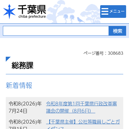
検索・メニュ
千葉県
ー
ページ番号：308683
総務課
新着情報
令和8(2026)年
令和8年度第1回千葉県行政改革審
7月24日
議会の開催（8月6日）
令和8(2026)年
【千葉県主催】公社等職員しごとガ
7月15日
イダンス