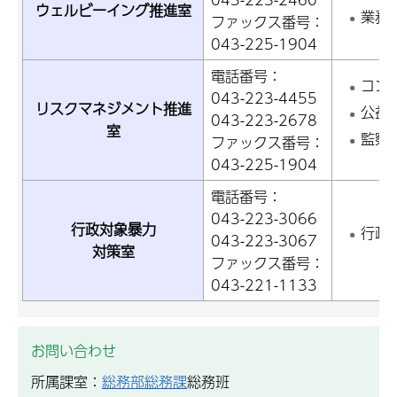
ウェルビーイング推進室
業務
ファックス番号：
043-225-1904
電話番号：
コン
043-223-4455
リスクマネジメント推進
公益
043-223-2678
室
監察
ファックス番号：
043-225-1904
電話番号：
043-223-3066
行政対象暴力
行政
043-223-3067
対策室
ファックス番号：
043-221-1133
お問い合わせ
所属課室：
総務部総務課
総務班