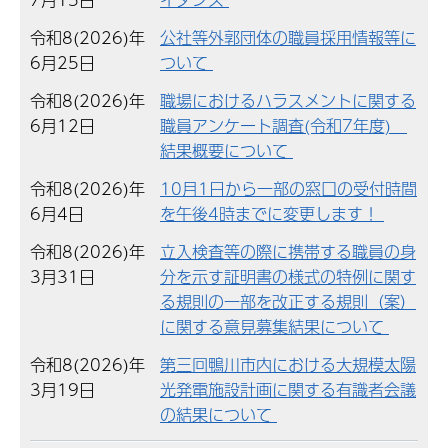
令和8(2026)年
公社等外郭団体の職員採用情報等に
6月25日
ついて
令和8(2026)年
職場におけるハラスメントに関する
6月12日
職員アンケート調査(令和7年度)
結果概要について
令和8(2026)年
10月1日から一部の窓口の受付時間
6月4日
を午後4時までに変更します！
令和8(2026)年
立入検査等の際に携帯する職員の身
3月31日
分を示す証明書の様式の特例に関す
る規則の一部を改正する規則（案）
に関する意見募集結果について
令和8(2026)年
第三回鴨川市内における大規模太陽
3月19日
光発電施設計画に関する有識者会議
の結果について