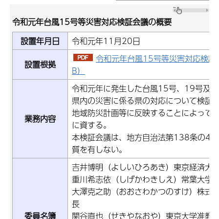
令和元年台風15号等災害対応検証会議の概要
設置年月日
令和元年11月20日
令和元年台風15号等災害対応検証会
設置根拠
B）
令和元年に発生した台風15号、19号及
県内の災害に係る県の対応について検証
地域防災計画等に反映することによって
業務内容
に資する。
本検証会議は、地方自治法第138条の4
質を有しない。
吉井博明（よしいひろあき）東京経済大
重川希志依（しげかわきしえ）常葉大学
大澤克之助（おおさわかつのすけ）株式
長
委員名簿
関谷直也（せきやなおや）東京大学准教