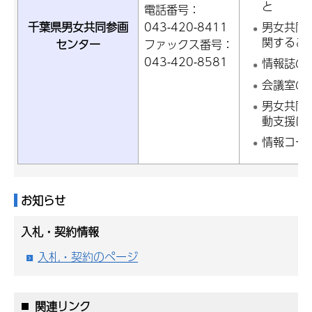
と
電話番号：
千葉県男女共同参画
043-420-8411
男女共同
関するこ
センター
ファックス番号：
043-420-8581
情報誌の
会議室の
男女共同
動支援に
情報コー
お知らせ
入札・契約情報
入札・契約のページ
関連リンク