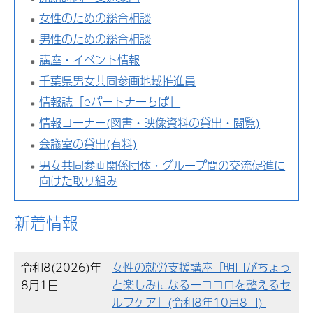
女性のための総合相談
男性のための総合相談
講座・イベント情報
千葉県男女共同参画地域推進員
情報誌「eパートナーちば」
情報コーナー(図書・映像資料の貸出・閲覧)
会議室の貸出(有料)
男女共同参画関係団体・グループ間の交流促進に
向けた取り組み
新着情報
令和8(2026)年
女性の就労支援講座「明日がちょっ
8月1日
と楽しみになるーココロを整えるセ
ルフケア」(令和8年10月8日)