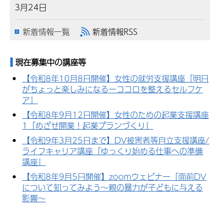
3月24日
新着情報一覧
新着情報RSS
現在募集中の講座等
【令和8年10月8日開催】女性の就労支援講座「明日
がちょっと楽しみになるーココロを整えるセルフケ
ア」
【令和8年9月12日開催】女性のための起業支援講座
1「めざせ開業！起業プランづくり」
【令和9年3月25日まで】DV被害者等自立支援講座/
ライフキャリア講座「ゆっくり始める仕事への準備
講座」
【令和8年9月5日開催】zoomウェビナー「面前DV
について知ってみよう～親の暴力が子どもに与える
影響～