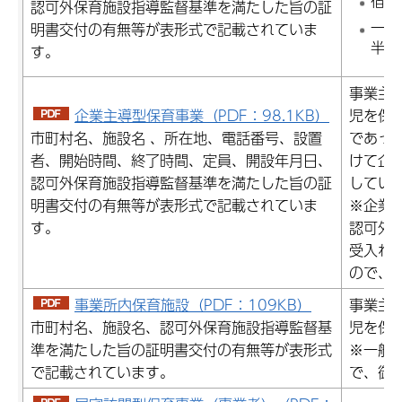
宿泊
認可外保育施設指導監督基準を満たした旨の証
一時
明書交付の有無等が表形式で記載されていま
半数
す。
事業主
企業主導型保育事業（PDF：98.1KB）
児を保
市町村名、施設名 、所在地、電話番号、設置
であっ
者、開始時間、終了時間、定員、開設年月日、
けて企
認可外保育施設指導監督基準を満たした旨の証
してい
明書交付の有無等が表形式で記載されていま
※企業
す。
認可外
受入れ
ので、
事業所内保育施設（PDF：109KB）
事業主
市町村
名、施設名、認可外保育施設指導監督基
児を保
準を満たした旨の証明書交付の有無等が表形式
※一般
で記載されています。
で、御