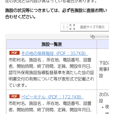
在の状況とは内容が異なっている場合があります。
施設の状況等につきましては、必ず各施設に直接お問い
合わせください。
画面サイズで表示
施設一覧表
その他の保育施設（PDF：357KB）
市町村名、施設名 、所在地、電話番号、設置
下記の
者、開始時間、終了時間、定員、開設年月日、
育事業
認可外保育施設指導監督基準を満たした旨の証
設
明書交付の有無について等が表形式で記載され
ています。
次のい
ベビーホテル（PDF：172.1KB）
設
市町村名、施設名 、所在地、電話番号、設置
夜8
者、開始時間、終了時間、定員、開設年月日、