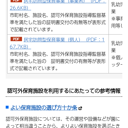
居宅訪問型保育事業（事業者）（PDF：
乳幼児
26.6KB）
業
市町村名、施設名、認可外保育施設指導監督基
※事業
準を満たした旨の証明書交付の有無等が表形式
用等し
で記載されています。
居宅訪問型保育事業（個人）（PDF：1
乳幼児
67.7KB）
業
市町村名、施設名、認可外保育施設指導監督基
※個人
準を満たした旨の
証明書交付の有無等が表形
ッター
式で記載されています。
認可外保育施設を利用するにあたっての参考情報
よい保育施設の選び方十か条
認可外保育施設については、その運営や設備などが園に
よって相当違うことから、よりよい保育施設を選ぶとき