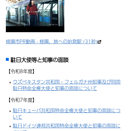
桃園市PR動画 - 桃園、旅への始発駅 (31秒)
駐日大使等と知事の面談
【令和8年度】
ウズベキスタン共和国・フェルガナ州知事及び同国
駐日特命全権大使と知事の面談について
【令和7年度】
駐日キューバ共和国特命全権大使と知事の面談につ
いて
駐日ドイツ連邦共和国特命全権大使と知事の面談に