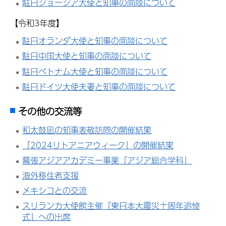
駐日ジョージア大使と知事の面談について
【令和3年度】
駐日オランダ大使と知事の面談について
駐日中国大使と知事の面談について
駐日ベトナム大使と知事の面談について
駐日ドイツ大使夫妻と知事の面談について
その他の交流等
和太鼓凪の知事表敬訪問の開催結果
「2024リトアニアウィーク」の開催結果
幕張アジアアカデミー事業「アジア総合学科」
海外移住者支援
メキシコとの交流
スリランカ大使館主催「東日本大震災十周年追悼
式」への出席