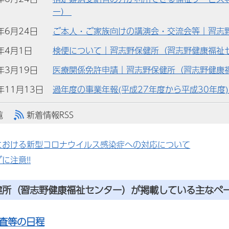
ー）
)年6月24日
ご本人・ご家族向けの講演会・交流会等｜習志
)年4月1日
検便について｜習志野保健所（習志野健康福祉
)年3月19日
医療関係免許申請｜習志野保健所（習志野健康
)年11月13日
過年度の事業年報(平成27年度から平成30年度
覧
新着情報RSS
における新型コロナウイルス感染症への対応について
に注意!!
健所（習志野健康福祉センター）が掲載している主なペ
査等の日程