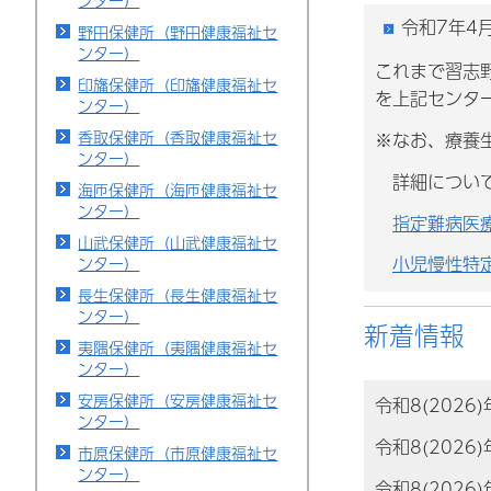
ンター）
令和7年4
野田保健所（野田健康福祉セ
ンター）
これまで習志
印旛保健所（印旛健康福祉セ
を上記センタ
ンター）
香取保健所（香取健康福祉セ
※なお、療養
ンター）
詳細について
海匝保健所（海匝健康福祉セ
ンター）
指定難病医
山武保健所（山武健康福祉セ
小児慢性特
ンター）
長生保健所（長生健康福祉セ
ンター）
新着情報
夷隅保健所（夷隅健康福祉セ
ンター）
安房保健所（安房健康福祉セ
令和8(2026
ンター）
令和8(2026
市原保健所（市原健康福祉セ
ンター）
令和8(2026