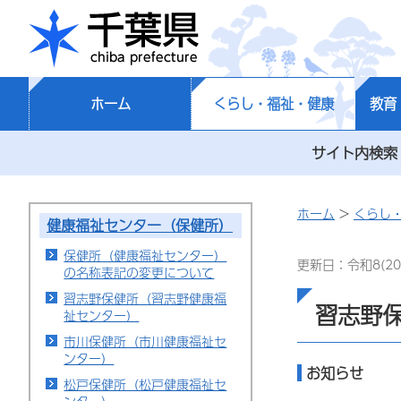
千葉県
ホーム
くらし・福祉・健康
教育
サイト内検索
ホーム
>
くらし
健康福祉センター（保健所）
保健所（健康福祉センター）
更新日：令和8(20
の名称表記の変更について
習志野保健所（習志野健康福
習志野
祉センター）
市川保健所（市川健康福祉セ
ンター）
お知らせ
松戸保健所（松戸健康福祉セ