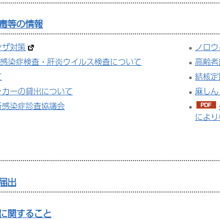
毒等の情報
ンザ対策
ノロウ
性感染症検査・肝炎ウイルス検査について
高齢者
て
結核定
ッカーの貸出について
麻しん
所感染症診査協議会
により
届出
に関すること