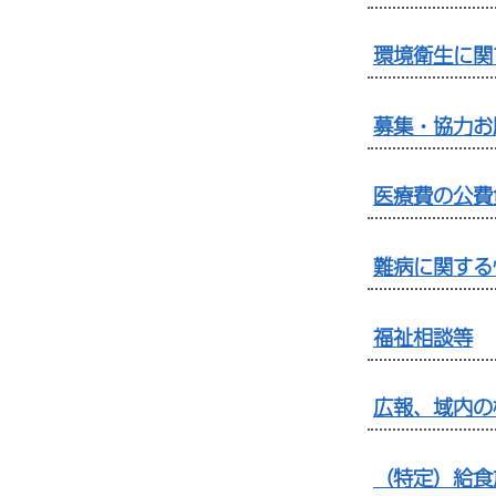
環境衛生に関
募集・協力お
医療費の公費
難病に関する
福祉相談等
広報、域内の
（特定）給食