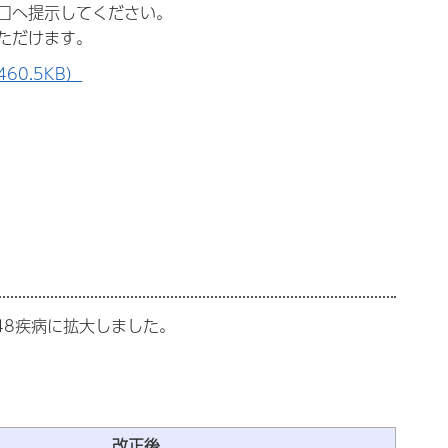
口へ提示してください。
ただけます。
0.5KB）
48疾病に拡大しました。
改正後