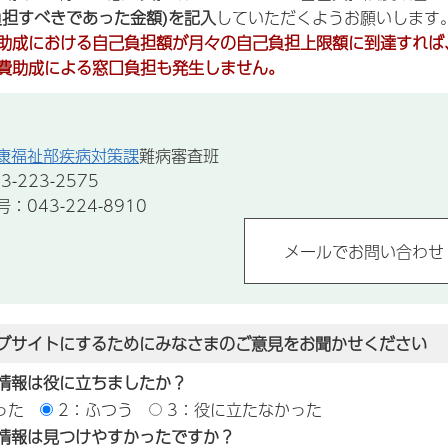
負担すべきであった金額)を記入
していただくようお願いします
助成における自己負担額が月々の自己負担上限額に到達すれば
費助成による窓口負担も発生しません。
康福祉部疾病対策課
難病審査班
-223-2575
043-224-8910
ブサイトにするためにみなさまのご意見をお聞かせください
情報は役に立ちましたか？
った
2：ふつう
3：役に立たなかった
情報は見つけやすかったですか？