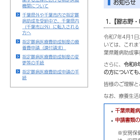
お知らせ
機関について
千葉県外や千葉市内で指定難
1.【習志野
病助成を受給中で、千葉県内
（千葉市以外）に転入される
方へ
令和7年4月1
指定難病医療費助成制度の療
いては、これま
養費申請（還付請求）
葉県難病助成事
指定難病医療費助成制度の変
更等の手続
さらに、
令和8
の方についても
指定難病医療費助成申請の手
続
皆様のご理解と
なお、療養生活
千葉県難病
申請書類の
※安房保