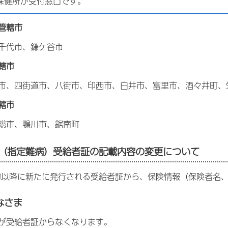
保健所が受付窓口です。
管轄市
千代市、鎌ケ谷市
轄市
、四街道市、八街市、印西市、白井市、富里市、酒々井町、
轄市
総市、鴨川市、鋸南町
費（指定難病）受給者証の記載内容の変更について
旬以降に新たに発行される受給者証から、保険情報（保険者名
なさま
が受給者証からなくなります。