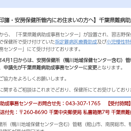
・印旛・安房保健所管内にお住まいの方へ】千葉県難病
日から、「千葉県難病助成事務センター」が設置され、習志野
で保健所で受け付けていた
指定難病医療費助成
及び
小児慢性特
務センター」にて受け付けております。
年4月1日からは、安房保健所（鴨川地域保健センター含む）
、申請先が千葉県難病助成事務センターに変更
となります。
ご協力をよろしくお願いします。
に関するご相談はこれまでどおり、保健所にてお受けしており
助成事務センターお問合せ先：043-307-1765 【受付時間
送付先：〒260-8690 千葉中央郵便局 私書箱第7号 千葉県
健所（鴨川地域保健センター含む）管轄（館山市、南房総市、