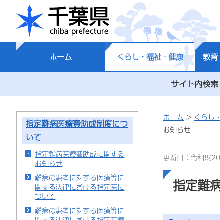
千葉県
ホーム
くらし・福祉・健康
教育
サイト内検索
ホーム
>
くらし
指定難病医療費助成制度につ
お知らせ
いて
指定難病医療費助成に関する
更新日：令和8(20
お知らせ
難病の患者に対する医療等に
指定難
関する法律における指定医に
ついて
難病の患者に対する医療等に
関する法律における指定医療