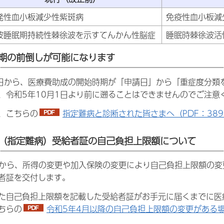
発性血小板減少性紫斑病
免疫性血小板減
波睡眠期持続性棘徐波を示すてんかん性脳症
睡眠時棘徐波活
時期の前倒しが可能になります
1日から、医療費助成の開始時期が「申請日」から「重症度分
、令和5年10月1日より前に遡ることはできませんのでご注意
、こちらの
指定難病と診断された皆さまへ（PDF：389.
費（指定難病）受給者証の自己負担上限額について
日から、所得の変更や加入保険の変更により自己負担上限額の
者証を交付します。
た自己負担上限額を記載した受給者証がお手元に届くまでに医
ちらの
令和5年4月以降の自己負担上限額の変更がある場合