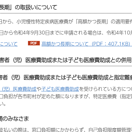
つ長期」の取扱いについて
1日から、小児慢性特定疾病医療費が「高額かつ長期」の適用要
2日から令和4年9月30日までに申請される場合は、令和4年1
について
高額かつ長期について（PDF：407.1KB
障害者（児）医療費助成または子ども医療費助成との併
害者（児）医療費助成または子ども医療費助成と指定難
（児）医療費助成
や
子ども医療費助成
を受けられている方につ
口負担が各市町村が定めた額になりますが、特定医療費（指定
い。
関のみなさま
支払いの際は、窓口負担額にかかわらず、自己負担限度額管理