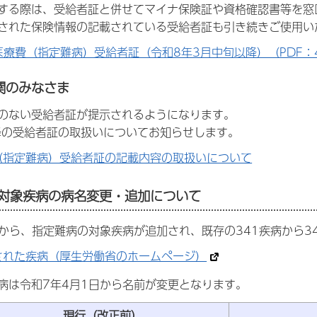
する際は、受給者証と併せてマイナ保険証や資格確認書等を窓
された保険情報の記載されている受給者証も引き続きご使用い
医療費（指定難病）受給者証（令和8年3月中旬以降）（PDF：46
関のみなさま
のない受給者証が提示されるようになります。
降の受給者証の取扱いについてお知らせします。
（指定難病）受給者証の記載内容の取扱いについて
の対象疾病の病名変更・追加について
日から、指定難病の対象疾病が追加され、既存の341疾病から3
された疾病（厚生労働省のホームページ）
病は令和7年4月1日から名前が変更となります。
現行（改正前）