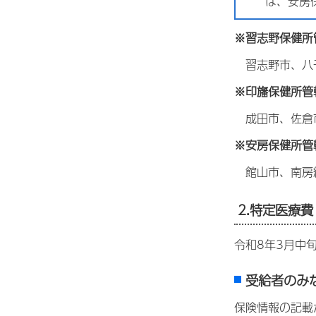
は、安房
※習志野保健所
習志野市、八
※印旛保健所管
成田市、佐倉市
※安房保健所管
館山市、南房
2.特定医療
令和8年3月中
受給者のみ
保険情報の記載