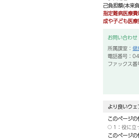
己負担額(本来
指定難病医療費
成や子ども医療
お問い合わせ
所属課室：
健
電話番号：043
ファックス番号：
より良いウェ
このページの
1：役に立
このページの