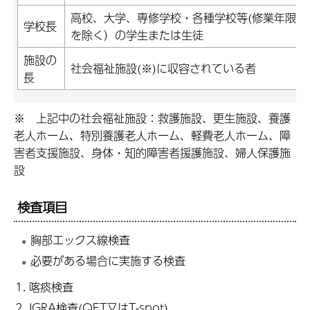
高校、大学、専修学校・各種学校等(修業年限が
学校長
を除く）の学生または生徒
施設の
社会福祉施設(※)に収容されている者
長
※ 上記中の社会福祉施設：救護施設、更生施設、養護
老人ホーム、特別養護老人ホーム、軽費老人ホーム、障
害者支援施設、身体・知的障害者援護施設、婦人保護施
設
検査項目
胸部エックス線検査
必要がある場合に実施する検査
喀痰検査
IGRA検査(QFT又はT-spot)