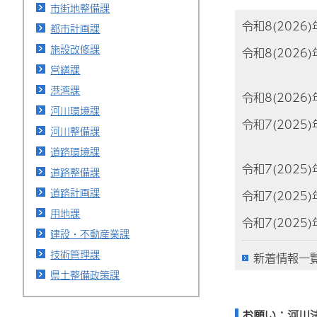
市街地整備課
令和8(2026
都市計画課
施設改修課
令和8(2026
営繕課
港湾課
令和8(2026
河川環境課
令和7(2025
河川整備課
道路環境課
令和7(2025
道路整備課
道路計画課
令和7(2025
用地課
令和7(2025
建設・不動産業課
技術管理課
新着情報一
県土整備政策課
お願い：河川