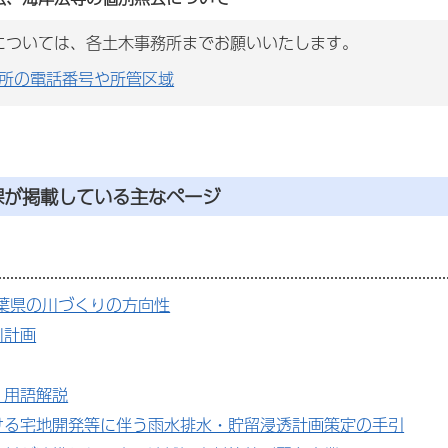
については、各土木事務所までお願いいたします。
所の電話番号や所管区域
課が掲載している主なページ
千葉県の川づくりの方向性
川計画
・用語解説
ける宅地開発等に伴う雨水排水・貯留浸透計画策定の手引