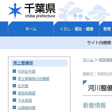
千葉県
ホーム
くらし・福祉・健康
教育
サイト内検索
ホーム
>
県政情
県土整備部
宅地安全課
更新日：令和8(20
県土整備部出先機関
住宅課
河川整
建築指導課
下水道課
新着情報
公園緑地課