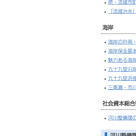
県・流域市
「流域治水
海岸
海岸の計画
海岸保全基
魅力ある海
九十九里沿
九十九里浜
三番瀬・市
社会資本総合
河川整備課
河川整備