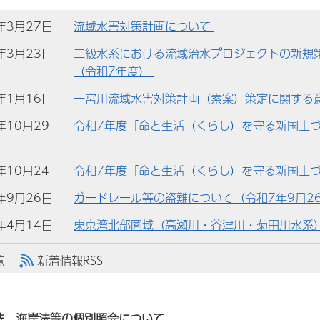
)年3月27日
流域水害対策計画について
)年3月23日
二級水系における流域治水プロジェクトの新規
（令和7年度）
)年1月16日
一宮川流域水害対策計画（素案）策定に関する
)年10月29日
令和7年度「命と生活（くらし）を守る新国土づ
)年10月24日
令和7年度「命と生活（くらし）を守る新国土
)年9月26日
ガードレール等の盗難について（令和7年9月2
)年4月14日
東京湾北部圏域（高瀬川・谷津川・菊田川水系
覧
新着情報RSS
法、海岸法等の個別照会について