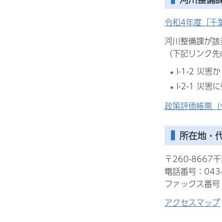
令和4年度「千
河川整備課が該
（下記リンク先
I-1-2 
I-2-1 災
政策評価帳票（
所在地・
〒260-866
電話番号：043-
ファックス番号：0
アクセスマップ