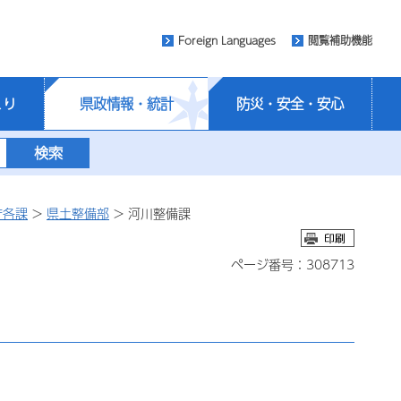
Foreign Languages
閲覧補助機能
くり
県政情報・統計
防災・安全・安心
庁各課
>
県土整備部
> 河川整備課
ページ番号：308713