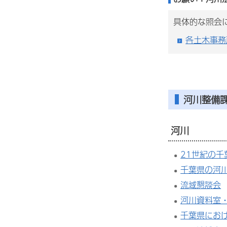
具体的な照会
各土木事務
河川整備
河川
21世紀の
千葉県の河
流域懇談会
河川資料室
千葉県にお