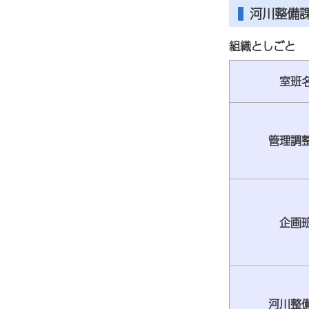
河川整備
組織としごと
室班
管理調
企画
河川整