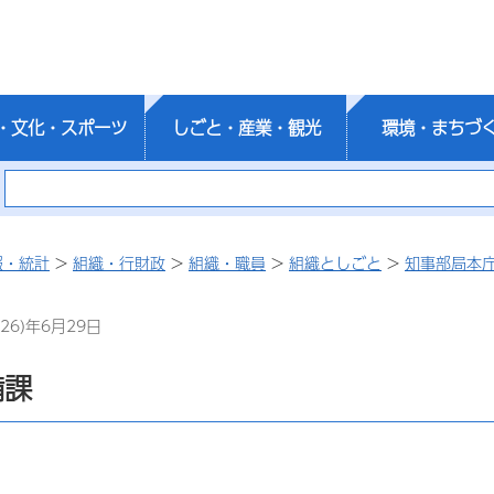
・文化・スポーツ
しごと・産業・観光
環境・まちづ
報・統計
>
組織・行財政
>
組織・職員
>
組織としごと
>
知事部局本
26)年6月29日
備課