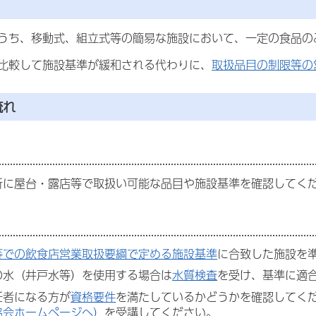
うち、移動式、組立式等の簡易な施設において、一定の食品の
比較して施設基準が緩和される代わりに、
取扱品目の制限等の
流れ
所に屋台・露店等で取扱い可能な品目や施設基準を確認してく
等での飲食店営業取扱要綱で定める施設基準
に合致した施設を
の水（井戸水等）を使用する場合は
水質検査
を受け、基準に適
任者になる方が
資格要件
を満たしているかどうかを確認してく
協会ホームページへ）
を受講してください。