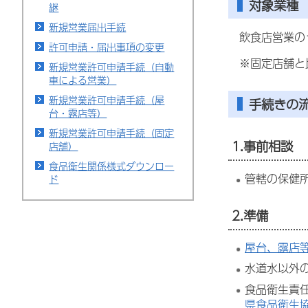
対象業種
継
新規営業届出手続
飲食店営業の
許可申請・届出事項の変更
※固定店舗と
新規営業許可申請手続（自動
車による営業）
新規営業許可申請手続（屋
手続きの
台・露店等）
新規営業許可申請手続（固定
1.事前相談
店舗）
食品衛生関係様式ダウンロー
管轄の保健
ド
2.準備
屋台、露店
水道水以外
食品衛生責
県食品衛生