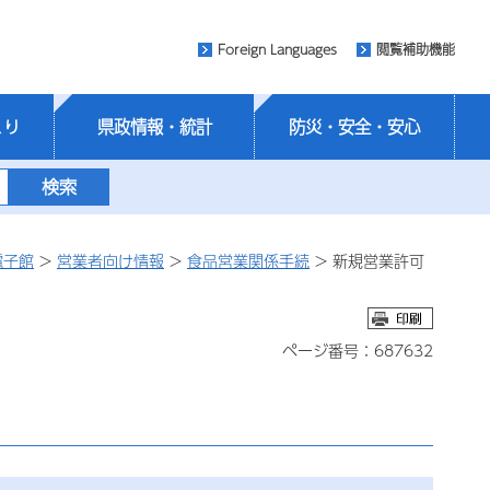
Foreign Languages
閲覧補助機能
くり
県政情報・統計
防災・安全・安心
電子館
>
営業者向け情報
>
食品営業関係手続
> 新規営業許可
ページ番号：687632