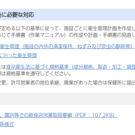
後に必要な対応
が定める以下の基準に従って、施設ごとに衛生管理計画を作成
応じて手順書（作業マニュアル）の作成や計画・手順書の見直
衛生管理（施設の内外の清潔保持、ねずみ及び昆虫の駆除等）
Pに沿った衛生管理
には
食品衛生法に基づく規格基準（成分規格、製造・加工・調
際は規格基準を遵守してください。
変更、許可営業者の地位承継、廃業があった場合は保健所に届
、露店等での飲食店営業取扱要綱（PDF：107.2KB）
係様式