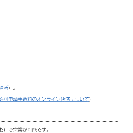
場所
）。
許可申請手数料のオンライン決済について
）
む）で営業が可能です。