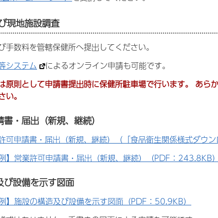
及び現地施設調査
び手数料を管轄保健所へ提出してください。
等システム
によるオンライン申請も可能です。
は原則として申請書提出時に保健所駐車場で行います。 あら
さい。
請書・届出（新規、継続）
許可申請書・届出（新規、継続）（「食品衛生関係様式ダウン
例】営業許可申請書・届出（新規、継続）（PDF：243.8KB
及び設備を示す図面
例】施設の構造及び設備を示す図面（PDF：50.9KB）