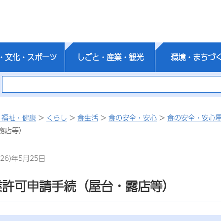
・文化・スポーツ
しごと・産業・観光
環境・まちづ
・福祉・健康
>
くらし
>
食生活
>
食の安全・安心
>
食の安全・安心
露店等）
26)年5月25日
業許可申請手続（屋台・露店等）