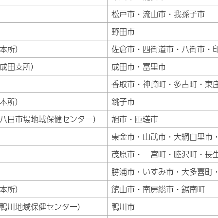
松戸市・流山市・我孫子市
野田市
本所）
佐倉市・四街道市・八街市・
成田支所）
成田市・富里市
香取市・神崎町・多古町・東
本所）
銚子市
八日市場地域保健センター）
旭市・匝瑳市
東金市・山武市・大網白里市
茂原市・一宮町・睦沢町・長
勝浦市・いすみ市・大多喜町
本所）
館山市・南房総市・鋸南町
鴨川地域保健センター）
鴨川市