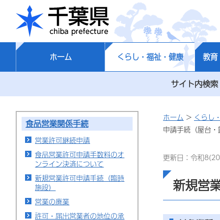
千葉県
ホーム
くらし・福祉・健康
教育
サイト内検索
ホーム
>
くらし
食品営業関係手続
申請手続（屋台・
営業許可継続申請
食品営業許可申請手数料のオ
更新日：令和8(20
ンライン決済について
新規営業許可申請手続（臨時
新規営
施設）
営業の廃業
許可・届出営業者の地位の承