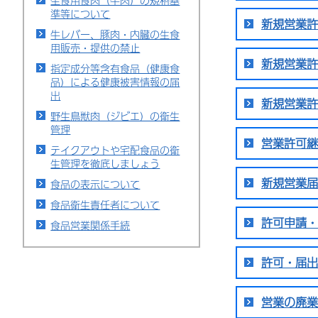
生食用食肉（牛肉）の規格基
準等について
新規営業許
牛レバー、豚肉・内臓の生食
用販売・提供の禁止
新規営業許
指定成分等含有食品（健康食
品）による健康被害情報の届
出
新規営業許
野生鳥獣肉（ジビエ）の衛生
管理
営業許可継
テイクアウトや宅配食品の衛
生管理を徹底しましょう
新規営業届
食品の表示について
食品衛生責任者について
許可申請・
食品営業関係手続
許可・届出
営業の廃業