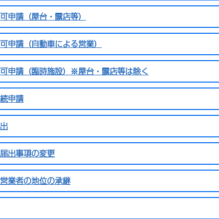
可申請（屋台・露店等）
可申請（自動車による営業）
可申請（臨時施設）※屋台・露店等は除く
続申請
出
届出事項の変更
営業者の地位の承継