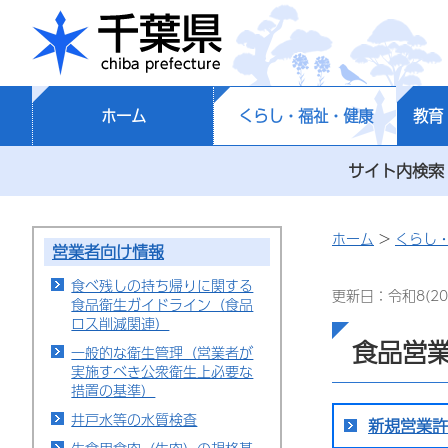
千葉県
ホーム
くらし・福祉・健康
教育
サイト内検索
ホーム
>
くらし
営業者向け情報
食べ残しの持ち帰りに関する
更新日：令和8(20
食品衛生ガイドライン（食品
ロス削減関連）
食品営
一般的な衛生管理（営業者が
実施すべき公衆衛生上必要な
措置の基準）
井戸水等の水質検査
新規営業許