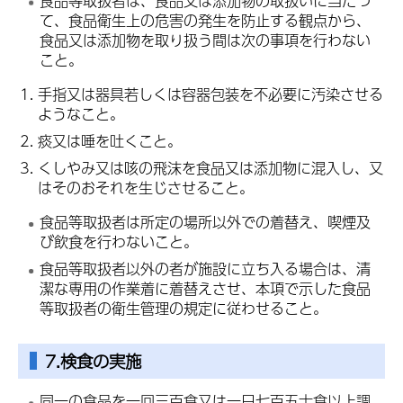
食品等取扱者は、食品又は添加物の取扱いに当たつ
て、食品衛生上の危害の発生を防止する観点から、
食品又は添加物を取り扱う間は次の事項を行わない
こと。
手指又は器具若しくは容器包装を不必要に汚染させる
ようなこと。
痰
又は唾を吐くこと。
くしやみ又は咳の飛沫を食品又は添加物に混入し、又
はそのおそれを生じさせること。
食品等取扱者は所定の場所以外での着替え、喫煙及
び飲食を行わないこと。
食品等取扱者以外の者が施設に立ち入る場合は、清
潔な専用の作業着に着替えさせ、本項で示した食品
等取扱者の衛生管理の規定に従わせること。
7.検食の実施
同一の食品を一回三百食又は一日七百五十食以上調