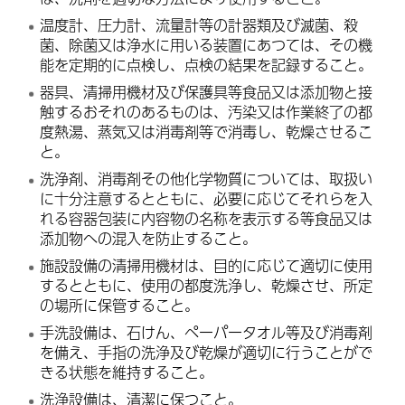
温度計、圧力計、流量計等の計器類及び滅菌、殺
菌、除菌又は浄水に用いる装置にあつては、その機
能を定期的に点検し、点検の結果を記録すること。
器具、清掃用機材及び保護具等食品又は添加物と接
触するおそれのあるものは、汚染又は作業終了の都
度熱湯、蒸気又は消毒剤等で消毒し、乾燥させるこ
と。
洗浄剤、消毒剤その他化学物質については、取扱い
に十分注意するとともに、必要に応じてそれらを入
れる容器包装に内容物の名称を表示する等食品又は
添加物への混入を防止すること。
施設設備の清掃用機材は、目的に応じて適切に使用
するとともに、使用の都度洗浄し、乾燥させ、所定
の場所に保管すること。
手洗設備は、石けん、ペーパータオル等及び消毒剤
を備え、手指の洗浄及び乾燥が適切に行うことがで
きる状態を維持すること。
洗浄設備は、清潔に保つこと。