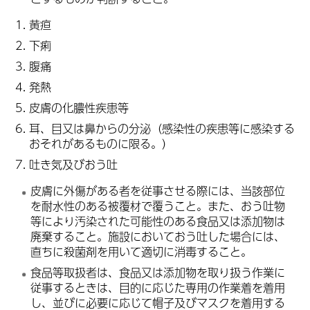
黄
疸
下痢
腹痛
発熱
皮膚の化
膿
性疾患等
耳、目又は鼻からの分泌（感染性の疾患等に感染する
おそれがあるものに限る。）
吐き気及びおう吐
皮膚に外傷がある者を従事させる際には、当該部位
を耐水性のある被覆材で覆うこと。また、おう吐物
等により汚染された可能性のある食品又は添加物は
廃棄すること。施設においておう吐した場合には、
直ちに殺菌剤を用いて適切に消毒すること。
食品等取扱者は、食品又は添加物を取り扱う作業に
従事するときは、目的に応じた専用の作業着を着用
し、並びに必要に応じて帽子及びマスクを着用する