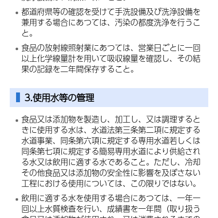
都道府県等の確認を受けて手洗設備及び洗浄設備を
兼用する場合にあつては、汚染の都度洗浄を行うこ
と。
食品の放射線照射業にあつては、営業日ごとに一回
以上化学線量計を用いて吸収線量を確認し、その結
果の記録を二年間保存すること。
3.使用水等の管理
食品又は添加物を製造し、加工し、又は調理すると
きに使用する水は、水道法第三条第二項に規定する
水道事業、同条第六項に規定する専用水道若しくは
同条第七項に規定する簡易専用水道により供給され
る水又は飲用に適する水であること。ただし、冷却
その他食品又は添加物の安全性に影響を及ぼさない
工程における使用については、この限りではない。
飲用に適する水を使用する場合にあつては、一年一
回以上水質検査を行い、成績書を一年間（取り扱う