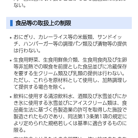
ない。
食品等の取扱上の制限
おにぎり、カレーライス等の米飯類、サンドイッ
チ、ハンバーガー等の調理パン類及び漬物等の提供
は行わない。
生食用野菜、生食用鮮魚介類、生食用食肉及び生卵
等非加熱での喫食を前提とした食品並びに冷蔵保存
を要する生クリーム類及び乳類の提供は行わない。
ただし、これらを原材料として使用し、加熱調理し
て提供する場合を除く。
飲料に使用する清涼飲料水、酒類及び氷雪並びにか
き氷に使用する氷雪並びにアイスクリーム類は、食
品衛生法に基づく各製造業の許可を取得した施設で
製造されたものであり、同法第13条第1項の規定に
より定められた規格若しくは基準に適合するものに
限る。