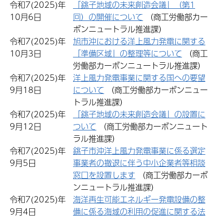
令和7(2025)年
「銚子地域の未来創造会議」（第1
10月6日
回）の開催について
（商工労働部カー
ボンニュートラル推進課）
令和7(2025)年
旭市沖における洋上風力発電に関する
10月3日
「準備区域」の整理等について
（商工
労働部カーボンニュートラル推進課）
令和7(2025)年
洋上風力発電事業に関する国への要望
9月18日
について
（商工労働部カーボンニュー
トラル推進課）
令和7(2025)年
「銚子地域の未来創造会議」の設置に
9月12日
ついて
（商工労働部カーボンニュート
ラル推進課）
令和7(2025)年
銚子市沖洋上風力発電事業に係る選定
9月5日
事業者の撤退に伴う中小企業者等相談
窓口を設置します
（商工労働部カーボ
ンニュートラル推進課）
令和7(2025)年
海洋再生可能エネルギー発電設備の整
9月4日
備に係る海域の利用の促進に関する法