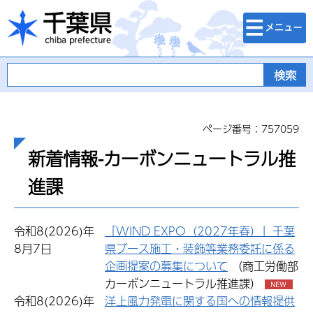
検索・メニュ
千葉県
ー
ページ番号：757059
新着情報-カーボンニュートラル推
進課
令和8(2026)年
「WIND EXPO（2027年春）」千葉
8月7日
県ブース施工・装飾等業務委託に係る
企画提案の募集について
（商工労働部
カーボンニュートラル推進課）
令和8(2026)年
洋上風力発電に関する国への情報提供