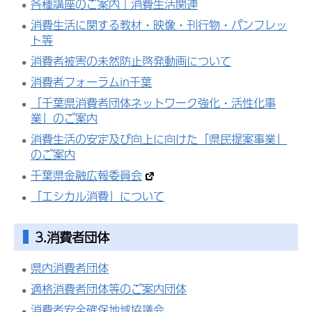
各種講座のご案内｜消費生活関連
消費生活に関する教材・映像・刊行物・パンフレッ
ト等
消費者被害の未然防止啓発動画について
消費者フォーラムin千葉
「千葉県消費者団体ネットワーク強化・活性化事
業」のご案内
消費生活の安定及び向上に向けた「県民提案事業」
のご案内
千葉県金融広報委員会
「エシカル消費」について
3.消費者団体
県内消費者団体
適格消費者団体等のご案内団体
消費者安全確保地域協議会