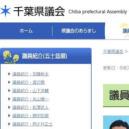
千葉県議会
ホーム
県議会のあらまし
議
千葉県議会
議員紹介(五十音順)
更新日：令和7(
議員紹介・加藤裕太
議員紹介・渡辺務
議
議員紹介・山下洋輔
議員紹介・丸山慎一
議員紹介・松澤武人
議員紹介・野田宏規
議員紹介・西ケ谷正士