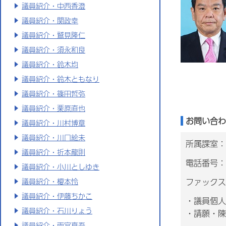
議員紹介・中西香澄
議員紹介・関政幸
議員紹介・鷲見隆仁
議員紹介・須永和良
議員紹介・鈴木均
議員紹介・鈴木ともなり
議員紹介・篠田哲弥
議員紹介・栗原直也
お問い合わ
議員紹介・川村博章
議員紹介・川口絵未
所属課室：
議員紹介・折本龍則
電話番号：0
議員紹介・小川としゆき
ファックス番
議員紹介・榎本怜
議員紹介・伊藤ちかこ
・議員個人
議員紹介・石川りょう
・請願・陳
議員紹介・雨宮真吾