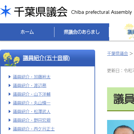
千葉県議会
ホーム
県議会のあらまし
議
千葉県議会
議員紹介(五十音順)
更新日：令和7(
議員紹介・加藤裕太
議員紹介・渡辺務
議
議員紹介・山下洋輔
議員紹介・丸山慎一
議員紹介・松澤武人
議員紹介・野田宏規
議員紹介・西ケ谷正士