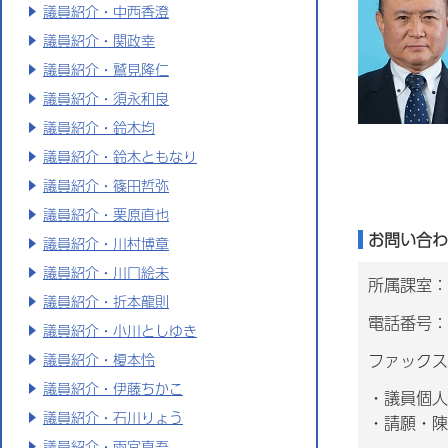
議員紹介・中西香澄
議員紹介・関政幸
議員紹介・鷲見隆仁
議員紹介・須永和良
議員紹介・鈴木均
議員紹介・鈴木ともなり
議員紹介・篠田哲弥
議員紹介・栗原直也
お問い合わ
議員紹介・川村博章
議員紹介・川口絵未
所属課室：
議員紹介・折本龍則
電話番号：0
議員紹介・小川としゆき
ファックス番
議員紹介・榎本怜
議員紹介・伊藤ちかこ
・議員個人
議員紹介・石川りょう
・請願・陳
議員紹介・雨宮真吾