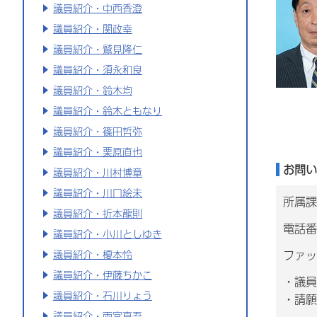
議員紹介・中西香澄
議員紹介・関政幸
議員紹介・鷲見隆仁
議員紹介・須永和良
議員紹介・鈴木均
議員紹介・鈴木ともなり
議員紹介・篠田哲弥
議員紹介・栗原直也
お問い
議員紹介・川村博章
議員紹介・川口絵未
所属課
議員紹介・折本龍則
電話番号
議員紹介・小川としゆき
ファッ
議員紹介・榎本怜
議員紹介・伊藤ちかこ
・議員
議員紹介・石川りょう
・請願
議員紹介・雨宮真吾