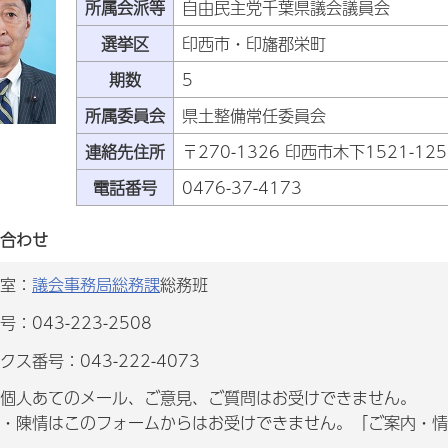
所属会派等
自由民主党千葉県議会議員会
選挙区
印西市・印旛郡栄町
期数
5
所属委員会
県土整備常任委員会
連絡先住所
〒270-1326 印西市木下1521-125
電話番号
0476-37-4173
合わせ
室：
議会事務局総務課
総務班
：043-223-2508
クス番号：043-222-4073
個人あてのメール、ご意見、ご質問はお受けできません。
・陳情はこのフォームからはお受けできません。「ご案内・