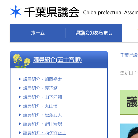
千葉県議会
ホーム
県議会のあらまし
千葉県議
議員紹介(五十音順)
更新日：令
議員紹介・加藤裕太
議員紹介・渡辺務
議
議員紹介・山下洋輔
議員紹介・丸山慎一
議員紹介・松澤武人
議員紹介・野田宏規
議員紹介・西ケ谷正士