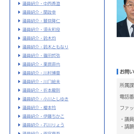
議員紹介・中西香澄
議員紹介・関政幸
議員紹介・鷲見隆仁
議員紹介・須永和良
議員紹介・鈴木均
議員紹介・鈴木ともなり
議員紹介・篠田哲弥
議員紹介・栗原直也
お問い
議員紹介・川村博章
議員紹介・川口絵未
所属課
議員紹介・折本龍則
電話番号
議員紹介・小川としゆき
ファッ
議員紹介・榎本怜
議員紹介・伊藤ちかこ
・議員
議員紹介・石川りょう
・請願
議員紹介・雨宮真吾