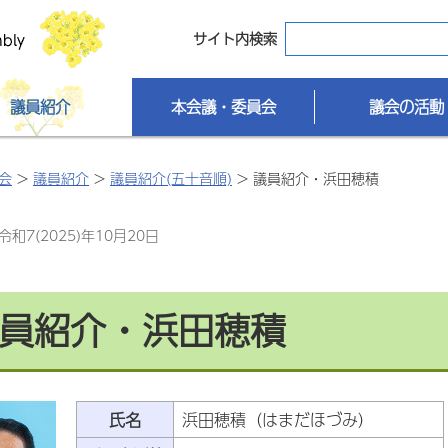
サイト内検索
議員紹介
本会議・委員会
議会の活動
会
>
議員紹介
>
議員紹介(五十音順)
> 議員紹介・浜田穂積
和7(2025)年10月20日
員紹介・浜田穂積
氏名
浜田穂積（はまだほづみ）