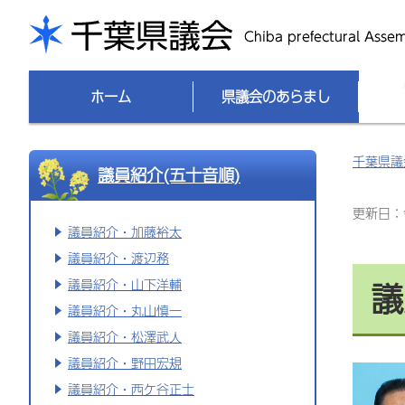
千葉県議会
ホーム
県議会のあらまし
千葉県議
議員紹介(五十音順)
更新日：令
議員紹介・加藤裕太
議員紹介・渡辺務
議
議員紹介・山下洋輔
議員紹介・丸山慎一
議員紹介・松澤武人
議員紹介・野田宏規
議員紹介・西ケ谷正士