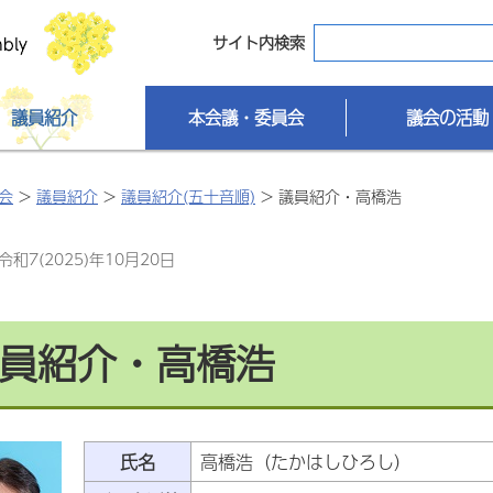
サイト内検索
議員紹介
本会議・委員会
議会の活動
会
>
議員紹介
>
議員紹介(五十音順)
> 議員紹介・高橋浩
和7(2025)年10月20日
員紹介・高橋浩
氏名
高橋浩（たかはしひろし）