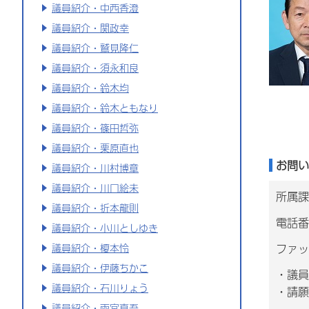
議員紹介・中西香澄
議員紹介・関政幸
議員紹介・鷲見隆仁
議員紹介・須永和良
議員紹介・鈴木均
議員紹介・鈴木ともなり
議員紹介・篠田哲弥
議員紹介・栗原直也
お問い
議員紹介・川村博章
議員紹介・川口絵未
所属課
議員紹介・折本龍則
電話番号
議員紹介・小川としゆき
ファッ
議員紹介・榎本怜
議員紹介・伊藤ちかこ
・議員
議員紹介・石川りょう
・請願
議員紹介・雨宮真吾