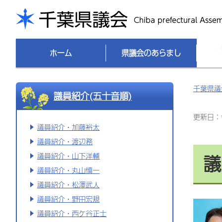
千葉県議会
ホーム
県議会のあらまし
千葉県議
議員紹介(五十音順)
更新日：令
議員紹介・加藤裕太
議員紹介・渡辺務
議
議員紹介・山下洋輔
議員紹介・丸山慎一
議員紹介・松澤武人
議員紹介・野田宏規
議員紹介・西ケ谷正士