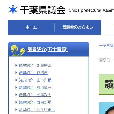
千葉県議会
ホーム
県議会のあらまし
千葉県議
議員紹介(五十音順)
更新日：令
議員紹介・加藤裕太
議員紹介・渡辺務
議
議員紹介・山下洋輔
議員紹介・丸山慎一
議員紹介・松澤武人
議員紹介・野田宏規
議員紹介・西ケ谷正士