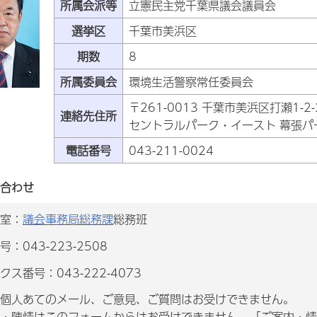
所属会派等
立憲民主党千葉県議会議員会
選挙区
千葉市美浜区
期数
8
所属委員会
環境生活警察常任委員会
〒261-0013 千葉市美浜区打瀬1-2-
連絡先住所
セントラルパーク・イースト 幕張パ
電話番号
043-211-0024
合わせ
室：
議会事務局総務課
総務班
：043-223-2508
クス番号：043-222-4073
個人あてのメール、ご意見、ご質問はお受けできません。
・陳情はこのフォームからはお受けできません。「ご案内・