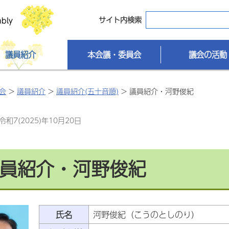
サイト内検索
議員紹介
本会議・委員会
議会の活動
会
>
議員紹介
>
議員紹介(五十音順)
> 議員紹介・河野俊紀
和7(2025)年10月20日
員紹介・河野俊紀
氏名
河野俊紀（こうのとしのり）