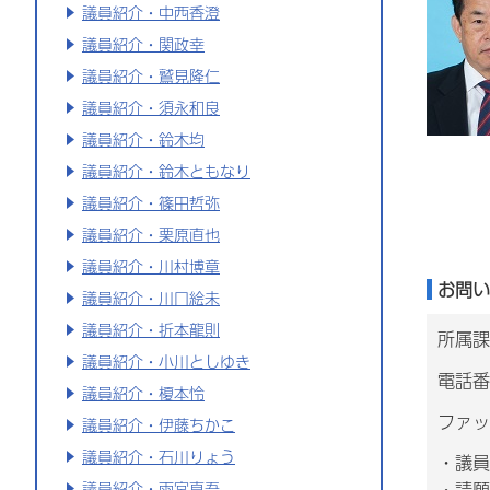
議員紹介・中西香澄
議員紹介・関政幸
議員紹介・鷲見隆仁
議員紹介・須永和良
議員紹介・鈴木均
議員紹介・鈴木ともなり
議員紹介・篠田哲弥
議員紹介・栗原直也
議員紹介・川村博章
お問い
議員紹介・川口絵未
議員紹介・折本龍則
所属課
議員紹介・小川としゆき
電話番号
議員紹介・榎本怜
ファッ
議員紹介・伊藤ちかこ
議員紹介・石川りょう
・議員
議員紹介・雨宮真吾
・請願