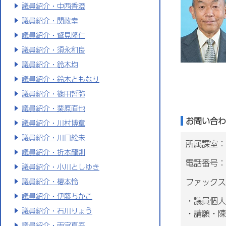
議員紹介・中西香澄
議員紹介・関政幸
議員紹介・鷲見隆仁
議員紹介・須永和良
議員紹介・鈴木均
議員紹介・鈴木ともなり
議員紹介・篠田哲弥
議員紹介・栗原直也
お問い合わ
議員紹介・川村博章
議員紹介・川口絵未
所属課室：
議員紹介・折本龍則
電話番号：0
議員紹介・小川としゆき
ファックス番
議員紹介・榎本怜
議員紹介・伊藤ちかこ
・議員個人
議員紹介・石川りょう
・請願・陳
議員紹介・雨宮真吾