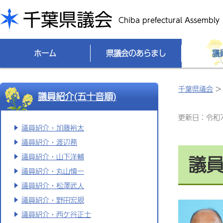
千葉県議会
ホーム
県議会のあらまし
議
千葉県議会
議員紹介(五十音順)
更新日：令和7(
議員紹介・加藤裕太
議員紹介・渡辺務
議
議員紹介・山下洋輔
議員紹介・丸山慎一
議員紹介・松澤武人
議員紹介・野田宏規
議員紹介・西ケ谷正士