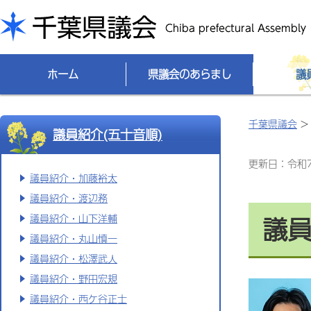
千葉県議会
ホーム
県議会のあらまし
議
千葉県議会
議員紹介(五十音順)
更新日：令和7(
議員紹介・加藤裕太
議員紹介・渡辺務
議
議員紹介・山下洋輔
議員紹介・丸山慎一
議員紹介・松澤武人
議員紹介・野田宏規
議員紹介・西ケ谷正士