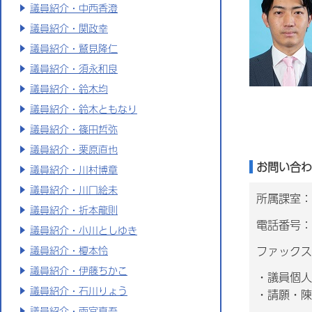
議員紹介・中西香澄
議員紹介・関政幸
議員紹介・鷲見隆仁
議員紹介・須永和良
議員紹介・鈴木均
議員紹介・鈴木ともなり
議員紹介・篠田哲弥
議員紹介・栗原直也
お問い合わ
議員紹介・川村博章
議員紹介・川口絵未
所属課室：
議員紹介・折本龍則
電話番号：0
議員紹介・小川としゆき
ファックス番
議員紹介・榎本怜
議員紹介・伊藤ちかこ
・議員個人
議員紹介・石川りょう
・請願・陳
議員紹介・雨宮真吾