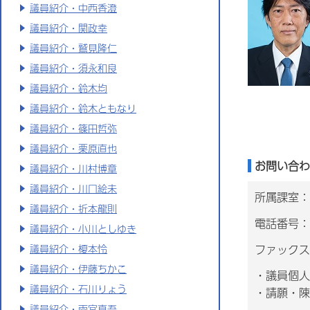
議員紹介・中西香澄
議員紹介・関政幸
議員紹介・鷲見隆仁
議員紹介・須永和良
議員紹介・鈴木均
議員紹介・鈴木ともなり
議員紹介・篠田哲弥
議員紹介・栗原直也
お問い合わ
議員紹介・川村博章
議員紹介・川口絵未
所属課室：
議員紹介・折本龍則
電話番号：0
議員紹介・小川としゆき
ファックス番
議員紹介・榎本怜
議員紹介・伊藤ちかこ
・議員個人
議員紹介・石川りょう
・請願・陳
議員紹介・雨宮真吾