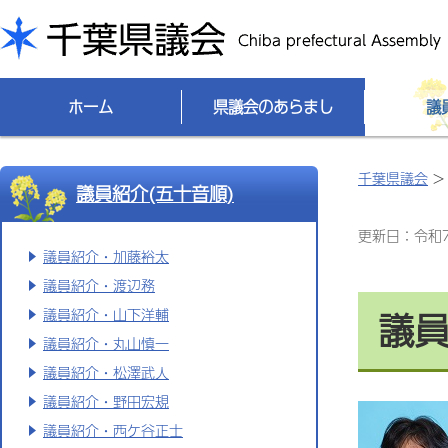
千葉県議会
ホーム
県議会のあらまし
議
千葉県議会
議員紹介(五十音順)
更新日：令和7(
議員紹介・加藤裕太
議員紹介・渡辺務
議
議員紹介・山下洋輔
議員紹介・丸山慎一
議員紹介・松澤武人
議員紹介・野田宏規
議員紹介・西ケ谷正士