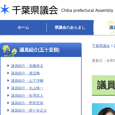
千葉県議会
ホーム
県議会のあらまし
議
千葉県議会
>
議員紹介(五十音順)
更新日：令和7(
議員紹介・加藤裕太
議員紹介・渡辺務
議員紹介・山下洋輔
議
議員紹介・丸山慎一
議員紹介・松澤武人
議員紹介・野田宏規
議員紹介・西ケ谷正士