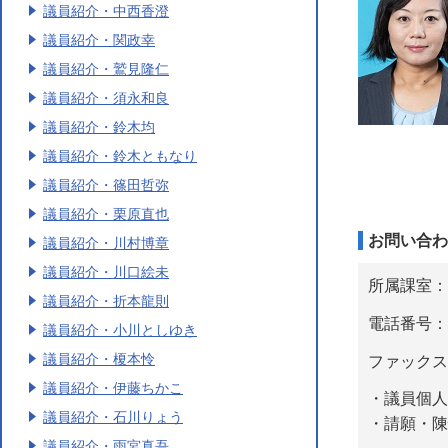
議員紹介・中西香澄
議員紹介・関政幸
議員紹介・鷲見隆仁
議員紹介・須永和良
議員紹介・鈴木均
議員紹介・鈴木ともなり
議員紹介・篠田哲弥
議員紹介・栗原直也
お問い合わ
議員紹介・川村博章
議員紹介・川口絵未
所属課室：
議員紹介・折本龍則
電話番号：04
議員紹介・小川としゆき
議員紹介・榎本怜
ファックス番号
議員紹介・伊藤ちかこ
・議員個人
議員紹介・石川りょう
・請願・陳
議員紹介・雨宮真吾