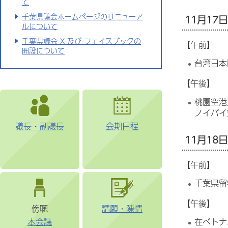
て
千葉県議会ホームページのリニューア
11月17日
ルについて
千葉県議会 X 及び フェイスブックの
【午前】
開設について
台湾日本
【午後】
桃園空港
ノイバイ
議長・副議長
会期日程
11月18日
【午前】
千葉県留
【午後】
傍聴
請願・陳情
在ベトナ
本会議