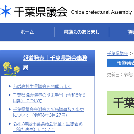
千葉県議会
ホーム
県議会のあらまし
議
千葉県議会
報道発表｜千葉県議会事務
局
更新日：令和5(
ちば高校生県議会を開催します
千葉県議会議員の期末手当（令和8年6
千
月期）について
千葉県議会会派等の所属議員数の変更
について（令和8年3月27日）
令和7年度千葉県議会児童・生徒表彰
（追加表彰）について