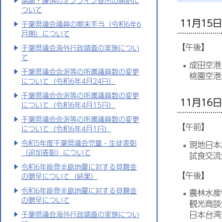
請願・陳情のオンライン提出の開始に
ついて
11月15日
千葉県議会議員の期末手当（令和6年6
月期）について
【午後】
千葉県議会海外行政調査の実施につい
て
成田空港
千葉県議会会派等の所属議員数の変更
桃園空港
について（令和6年4月24日）
千葉県議会会派等の所属議員数の変更
11月16日
について（令和6年4月15日）
千葉県議会会派等の所属議員数の変更
【午前】
について（令和6年4月1日）
令和5年度千葉県議会児童・生徒表彰
現地日本
（追加表彰）について
試食交流
令和6年能登半島地震に対する見舞金
【午後】
の贈呈について（結果）
令和6年能登半島地震に対する見舞金
農林水産
の贈呈について
観光商談
日本台湾
千葉県議会海外行政調査の実施につい