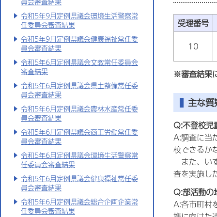
員会審査結果
令和5年9月定例県議会環境生活警察常
受理番号
任委員会審査結果
令和5年9月定例県議会健康福祉常任委
10
員会審査結果
令和5年6月定例県議会文教常任委員会
審査結果
※審査結果
令和5年6月定例県議会県土整備常任委
員会審査結果
主な質
令和5年6月定例県議会農林水産常任委
員会審査結果
Q:不登校
令和5年6月定例県議会商工労働常任委
A:調査に
員会審査結果
校できるか
令和5年6月定例県議会環境生活警察常
また、いず
任委員会審査結果
査を実施し
令和5年6月定例県議会健康福祉常任委
員会審査結果
Q:部活動
令和5年6月定例県議会総合企画企業常
A:各市町
任委員会審査結果
携に向けた