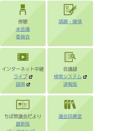
傍聴
請願・陳情
本会議
委員会
インターネット中継
会議録
ライブ
検索システム
録画
速報版
ちば県議会だより
議会図書室
最新版