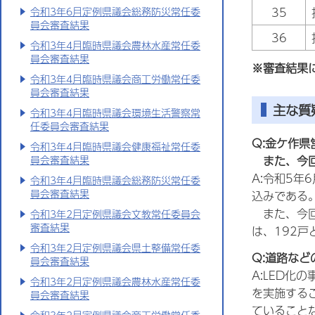
35
令和3年6月定例県議会総務防災常任委
員会審査結果
36
令和3年4月臨時県議会農林水産常任委
員会審査結果
※審査結果
令和3年4月臨時県議会商工労働常任委
員会審査結果
主な質
令和3年4月臨時県議会環境生活警察常
任委員会審査結果
Q:金ケ作
令和3年4月臨時県議会健康福祉常任委
また、今
員会審査結果
A:令和5
令和3年4月臨時県議会総務防災常任委
員会審査結果
込みである
また、今
令和3年2月定例県議会文教常任委員会
審査結果
は、192戸
令和3年2月定例県議会県土整備常任委
Q:道路な
員会審査結果
A:LED
令和3年2月定例県議会農林水産常任委
を実施する
員会審査結果
ていること