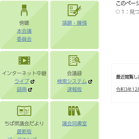
このペー
1：見
傍聴
請願・陳情
本会議
委員会
インターネット中継
会議録
最近閲覧し
ライブ
検索システム
録画
速報版
令和3年1
ちば県議会だより
議会図書室
最新版