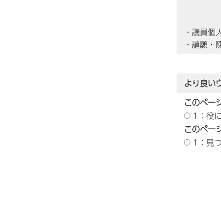
・議員個
・請願・
より良い
このペー
1：役
このペー
1：見