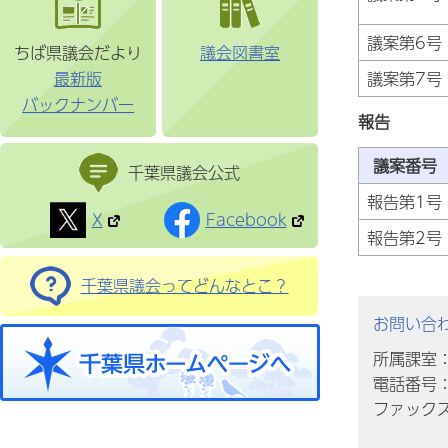
議案第6号
ちば県議会だより
議会図書室
議案第7号
最新版
バックナンバー
報告
議案番号
千葉県議会公式
報告第1号
X
Facebook
報告第2号
千葉県議会ってどんなとこ？
お問い合
所属課室
電話番号：0
ファックス番