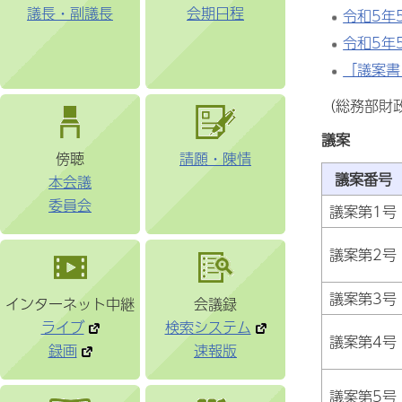
議長・副議長
会期日程
令和5年
令和5年
「議案書
（総務部財
議案
傍聴
請願・陳情
議案番号
本会議
委員会
議案第1号
議案第2号
議案第3号
インターネット中継
会議録
ライブ
検索システム
議案第4号
録画
速報版
議案第5号