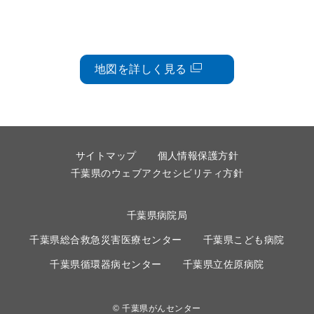
診療実績
地図を詳しく見る
医療の質指標
院内がん登録
診療科別診療実績
サイトマップ
個人情報保護方針
病院指標（厚労省）
千葉県のウェブアクセシビリティ方針
千葉県病院局
千葉県総合救急災害医療センター
千葉県こども病院
各種パンフレット
千葉県循環器病センター
千葉県立佐原病院
緩和ケアセンターの概要
千葉県がんセンター