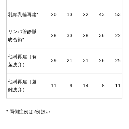
乳頭乳輪再建*
20
13
22
43
53
リンパ管静脈
28
33
28
36
22
吻合術*
他科再建（有
39
21
31
26
25
茎皮弁）
他科再建（遊
11
9
14
8
11
離皮弁）
*:両側症例は2例扱い