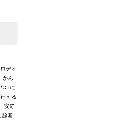
オロデオ
、がん
/CTに
で行える
、安静
ん診断