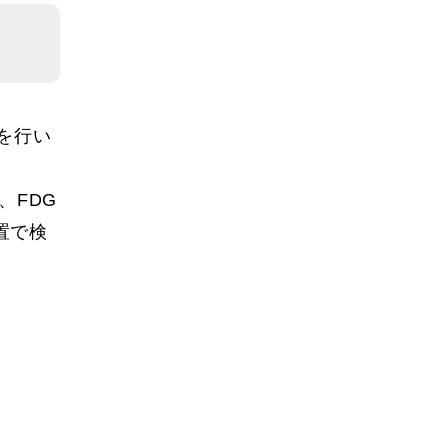
査を行い
、FDG
置で検