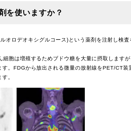
剤を使いますか？
G(フルオロデオキシグルコース)という薬剤を注射し検
ん細胞は増殖するためブドウ糖を大量に摂取しますが
。FDGから放出される微量の放射線をPET/CT装
ます。