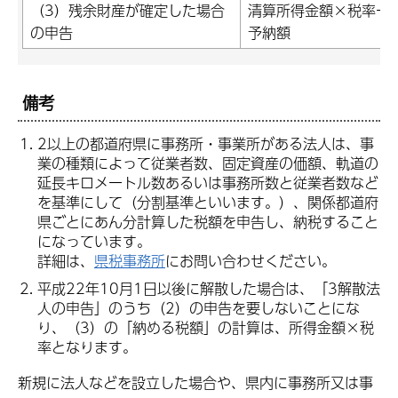
（3）残余財産が確定した場合
清算所得金額×税率ー
の申告
予納額
備考
2以上の都道府県
に事務所・事業所がある法人は、事
業の種類によって従業者数、固定資産の価額、軌道の
延長キロメートル数あるいは事務所数と従業者数など
を基準にして（分割基準といいます。）、関係都道府
県ごとにあん分計算した税額を申告し、納税すること
になっています。
詳細は、
県税事務所
にお問い合わせください。
平成22年10月1日以後に解散した場合は、「3解散法
人の申告」のうち（2）の申告を要しないことにな
り、（3）の「納める税額」の計算は、所得金額×税
率となります。
新規に法人などを設立した場合や、県内に事務所又は事