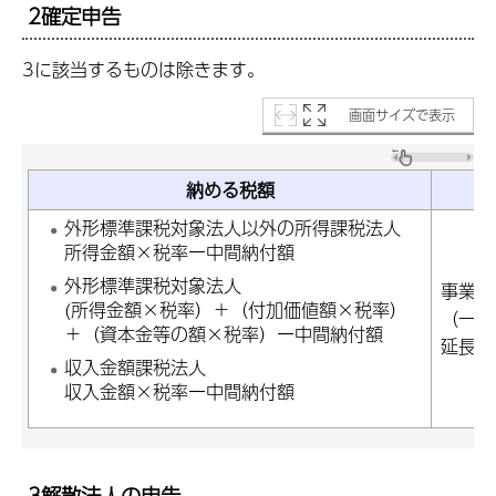
2確定申告
3に該当するものは除きます。
画面サイズで表示
納める税額
外形標準課税対象法人以外の所得課税法人
所得金額×税率ー中間納付額
外形標準課税対象法人
事業年
(所得金額×税率）＋（付加価値額×税率）
（一定
＋（資本金等の額×税率）ー中間納付額
延長す
収入金額課税法人
収入金額×税率ー中間納付額
3解散法人の申告