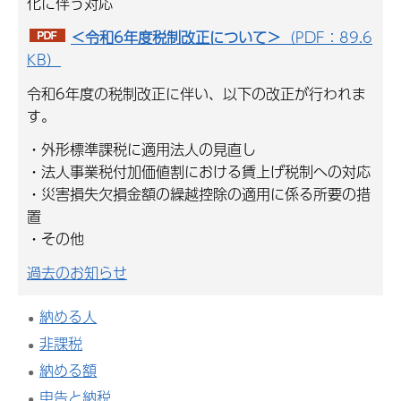
化に伴う対応
＜令和6年度税制改正について＞
（PDF：89.6
KB）
令和6年度の税制改正に伴い、以下の改正が行われま
す。
・外形標準課税に適用法人の見直し
・法人事業税付加価値割における賃上げ税制への対応
・災害損失欠損金額の繰越控除の適用に係る所要の措
置
・その他
過去のお知らせ
納める人
非課税
納める額
申告と納税