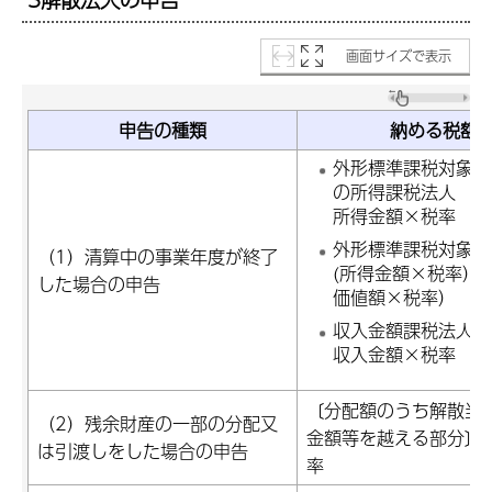
画面サイズで表示
申告の種類
納める税額
外形標準課税対象法
の所得課税法人
所得金額×税率
外形標準課税対象法
（1）清算中の事業年度が終了
(所得金額×税率）
した場合の申告
価値額×税率）
収入金額課税法人
収入金額×税率
〔分配額のうち解散当
（2）残余財産の一部の分配又
金額等を越える部分〕
は引渡しをした場合の申告
率