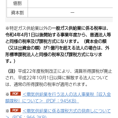
値割
資本割
ー
※特定ガス供給業以外の
一般ガス供給業に係る税率は、
令和4年4月1日以後開始する事業年度から、普通法人等
と同様の税率及び課税方式になります
。（資本金の額
（又は出資金の額）が1
億円を超える法人の場合は、外
形標準課税法人と同様の税率及び課税方式になりま
す。）
（注）
平成22年度税制改正により、清算所得課税が廃止
され、平成22年10月1日以降に解散する法人について
は、通常の所得課税の税率が適用されます。
※
＜電気供給業を行う法人の法人事業税「収入金
額課税」について＞（PDF：945KB）
※
＜電気供給業に係る課税方式の見直しについて
＞（PDF：966.2KB）