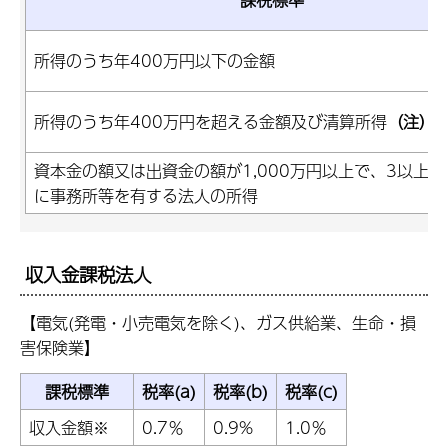
所得のうち年400万円以下の金額
所得のうち年400万円を超える金額及び清算所得
（注）
資本金の額又は出資金の額が1,000万円以上で、3以上
に事務所等を有する法人の所得
収入金課税法人
【電気(発電・小売電気を除く)、ガス供給業、生命・損
害保険業】
課税標準
税率(a)
税率(b)
税率(c)
収入金額※
0.7％
0.9%
1.0％