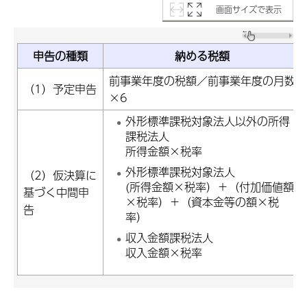
画面サイズで表示
申告の種類
納める税額
前事業年度の税額／前事業年度の月数
（1）予定申告
×6
外形標準課税対象法人以外の所得
課税法人
所得金額×税率
外形標準課税対象法人
（2）仮決算に
(所得金額×税率）＋（付加価値額
基づく中間申
×税率）＋（資本金等の額×税
告
率）
収入金額課税法人
収入金額×税率