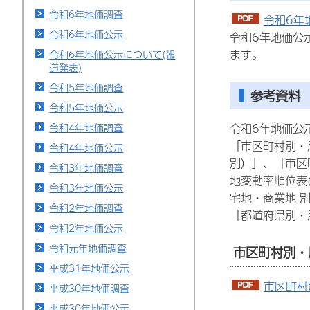
令和6年地価調査
令和6年地
令和6年地価公示
令和6年地価公
ます。
令和6年地価公示について(報
道発表)
令和5年地価調査
参考資料
令和5年地価公示
令和6年地価公
令和4年地価調査
「市区町村別・
令和4年地価公示
別）」、「市区
令和3年地価調査
地変動率順位表
令和3年地価公示
宅地・商業地 
令和2年地価調査
「都道府県別・
令和2年地価公示
令和元年地価調査
市区町村別・
平成31年地価公示
市区町村
平成30年地価調査
平成30年地価公示