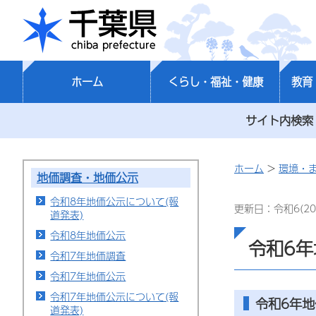
千葉県
ホーム
くらし・福祉・健康
教育
サイト内検索
ホーム
>
環境・
地価調査・地価公示
令和8年地価公示について(報
更新日：令和6(20
道発表)
令和8年地価公示
令和6年
令和7年地価調査
令和7年地価公示
令和7年地価公示について(報
令和6年
道発表)