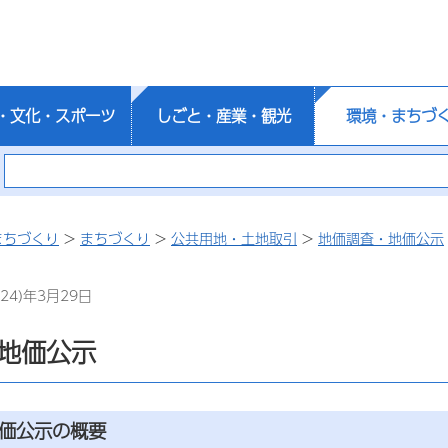
・文化・スポーツ
しごと・産業・観光
環境・まちづ
まちづくり
>
まちづくり
>
公共用地・土地取引
>
地価調査・地価公示
24)年3月29日
地価公示
地価公示の概要