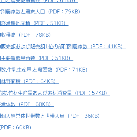
口と農業従事者数（PDF：61KB）
別農家数と農家人口（PDF：79KB）
経営耕地面積（PDF：51KB）
収穫高（PDF：78KB）
販売額および販売額1位の部門別農家数（PDF：41KB）
主要農機具台数（PDF：51KB）
数,牛乳生産量,と殺頭数（PDF：71KB）
林野面積（PDF：64KB）
薪炭,竹材生産量および素材消費量（PDF：57KB）
営体数（PDF：60KB）
個人経営体世帯数と世帯人員（PDF：36KB）
PDF：60KB）