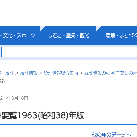
・文化・スポーツ
しごと・産業・観光
環境・まちづ
報・統計
>
統計情報
>
統計情報総合案内
>
統計情報の広場(千葉県の統
年版
24)年3月18日
要覧1963(昭和38)年版
他の年のデータへ