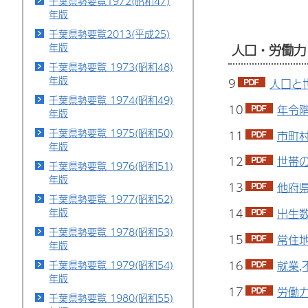
千葉県勢要覧1972(昭和47)
年版
千葉県勢要覧2013(平成25)
年版
人口・労働力
千葉県勢要覧 1973(昭和48)
年版
9
人口と
千葉県勢要覧 1974(昭和49)
10
年令階
年版
千葉県勢要覧 1975(昭和50)
11
市町村
年版
12
世帯の
千葉県勢要覧 1976(昭和51)
年版
13
他府県
千葉県勢要覧 1977(昭和52)
年版
14
出生数
千葉県勢要覧 1978(昭和53)
15
常住地
年版
16
就業,
千葉県勢要覧 1979(昭和54)
年版
17
労働力
千葉県勢要覧 1980(昭和55)