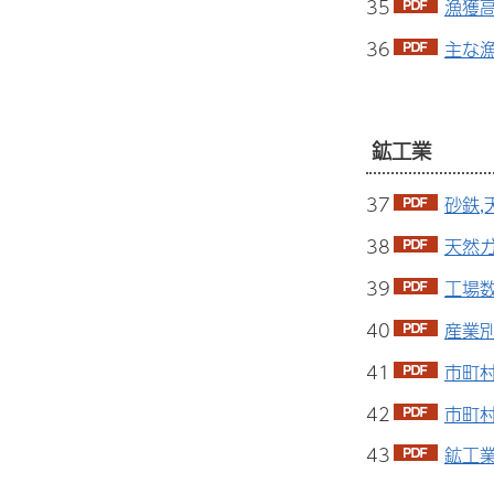
35
漁獲高
36
主な漁
鉱工業
37
砂鉄,
38
天然ガ
39
工場数
40
産業別
41
市町村
42
市町村
43
鉱工業