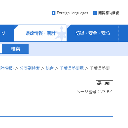
Foreign Languages
閲覧補助機能
くり
県政情報・統計
防災・安全・安心
計情報)
>
分野別検索
>
総合
>
千葉県勢要覧
> 千葉県勢要
ページ番号：23991