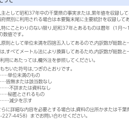
たって
,主として昭和37年中の千葉県の事実または,累年値を収録し
道府県別に利用される場合は本要覧末尾に主要統計を収録して
,特にことわりのない限り,昭和37年とあるものは暦年（1月～1
の数値です。
,原則として単位未満を四捨五入してあるので,内訳数が総数と
は,すべてメートル法により換算してあるため,内訳数が総数と
利用にあたっては,欄外注を参照してください。
もちいた符号は,つぎのとおりです。
……単位未満のもの
……皆無または該当数なし
……不詳または資料なし
……秘匿とされるもの
……減少を示す
さらに詳細な内容を必要とする場合は,資料の出所かまたは千葉県総
43-227-4458）までお問い合わせください。