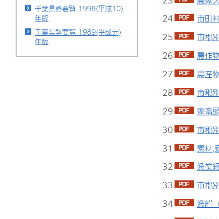
23
農家人
千葉県勢要覧 1998(平成10)
年版
24
市町村
千葉県勢要覧 1989(平成元)
25
市郡別
年版
26
農作物
27
農産物
28
市郡別
29
家畜頭
30
市郡別
31
素材,
32
漁業経
33
市郡別
34
漁船（