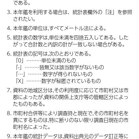
である。
本年鑑を利用する場合は、統計表欄外の「注」を参照
されたい。
本年鑑の単位は,すべてメートル法による。
統計表の数字は,単位未満を四捨五入してある。した
がって合計数と内訳の計が一致しない場合がある。
統計表の記号は,次のとおりである。
「0」………単位未満のもの
「-」………皆無又は該当数字がないもの
「…」………数字が得られないもの
「X」………数字が秘匿されているもの
資料の地域区分は,その利用度に応じて市町村又は市
郡によったが,資料の関係上支庁等の管轄区分によっ
たものもある。
市町村合併等により調査時と現在で,その市町村名を
異にするものは,特に断りのない限り調査日現在の市
町村名によった。
本年鑑の統計データは,資料出典元のデータ訂正等に