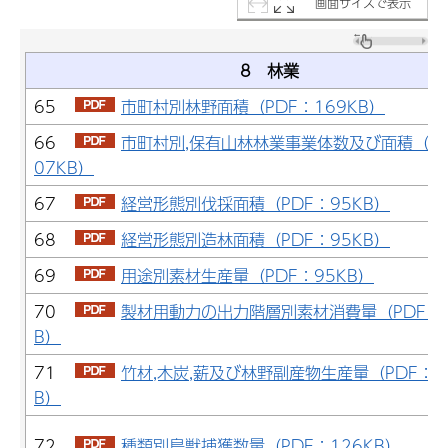
画面サイズで表示
8 林業
65
市町村別林野面積（PDF：169KB）
66
市町村別,保有山林林業事業体数及び面積（PD
07KB）
67
経営形態別伐採面積（PDF：95KB）
68
経営形態別造林面積（PDF：95KB）
69
用途別素材生産量（PDF：95KB）
70
製材用動力の出力階層別素材消費量（PDF：1
B）
71
竹材,木炭,薪及び林野副産物生産量（PDF：1
B）
72
種類別鳥獣捕獲数量（PDF：126KB）