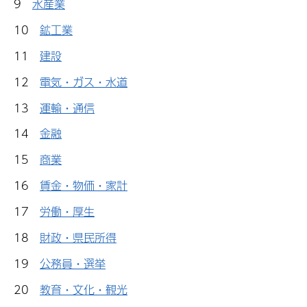
9
水産業
10
鉱工業
11
建設
12
電気・ガス・水道
13
運輸・通信
14
金融
15
商業
16
賃金・物価・家計
17
労働・厚生
18
財政・県民所得
19
公務員・選挙
20
教育・文化・観光