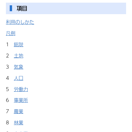
項目
利用のしかた
凡例
1
総説
2
土地
3
気象
4
人口
5
労働力
6
事業所
7
農業
8
林業