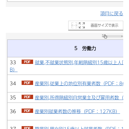
項目に戻る
画面サイズで表示
5 労働力
33
就業,不就業状態別,年齢階級別15歳以上人口（
B）
34
産業別,従業上の地位別有業者数（PDF：86K
35
産業別,所得階級別自営業主及び雇用者数（PD
36
産業別就業者数の推移（PDF：127KB）
37
職業別,男女別15歳以上就業者数（PDF：11