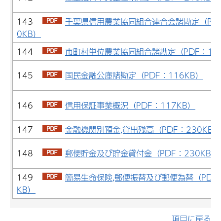
143
千葉県信用農業協同組合連合会諸勘定（PDF
0KB）
144
市町村単位農業協同組合諸勘定（PDF：10
145
国民金融公庫諸勘定（PDF：116KB）
146
信用保証事業概況（PDF：117KB）
147
金融機関別預金,貸出残高（PDF：230KB）
148
郵便貯金及び貯金貸付金（PDF：230KB）
149
簡易生命保険,郵便振替及び郵便為替（PDF：
KB）
項目に戻る