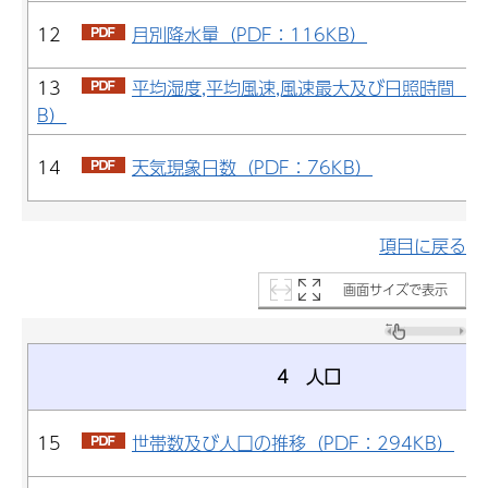
12
月別降水量（PDF：116KB）
13
平均湿度,平均風速,風速最大及び日照時間（PD
B）
14
天気現象日数（PDF：76KB）
項目に戻る
画面サイズで表示
4 人口
15
世帯数及び人口の推移（PDF：294KB）