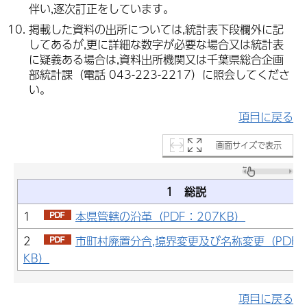
伴い,逐次訂正をしています。
掲載した資料の出所については,統計表下段欄外に記
してあるが,更に詳細な数字が必要な場合又は統計表
に疑義ある場合は,資料出所機関又は千葉県総合企画
部統計課（電話 043-223-2217）に照会してくださ
い。
項目に戻る
画面サイズで表示
1 総説
1
本県管轄の沿革（PDF：207KB）
2
市町村廃置分合,境界変更及び名称変更（PDF：1
KB）
項目に戻る