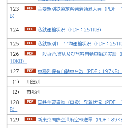
123
主要駅別鉄道旅客発着通過人員（PDF：10
B）
124
私鉄運輸状況（PDF：251KB）
125
私鉄駅別1日平均運輸状況（PDF：251KB
126
一般乗合,貸切及び旅客自動車輸送実績（PD
10KB）
127
車種別保有自動車台数（PDF：197KB）
（1） 用途別
（2） 市郡別
128
国鉄主要貨物（車扱）発着状況（PDF：11
B）
129
新東京国際空港航空輸送量（PDF：89KB