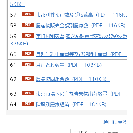
5KB）
57
市郡別養蚕戸数及び収繭高（PDF：116KB
58
農産物販売金額別農家数（PDF：116KB）
59
市町村別家畜,家きん飼養農家数及び頭羽数（
326KB）
60
月別牛乳生産量等及び鶏卵生産量（PDF：10
61
月別と殺数量（PDF：108KB）
62
農業協同組合数（PDF：110KB）
63
東京市場への主な青果物出荷数量（PDF：23
64
階層別農家経済（PDF：164KB）
項目に戻る