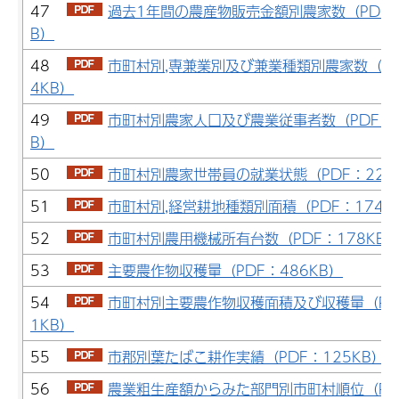
47
過去1年間の農産物販売金額別農家数（PDF：
B）
48
市町村別,専兼業別及び兼業種類別農家数（PD
4KB）
49
市町村別農家人口及び農業従事者数（PDF：2
B）
50
市町村別農家世帯員の就業状態（PDF：223
51
市町村別,経営耕地種類別面積（PDF：174K
52
市町村別農用機械所有台数（PDF：178KB
53
主要農作物収穫量（PDF：486KB）
54
市町村別主要農作物収穫面積及び収穫量（PD
1KB）
55
市郡別葉たばこ耕作実績（PDF：125KB）
56
農業粗生産額からみた部門別市町村順位（PD