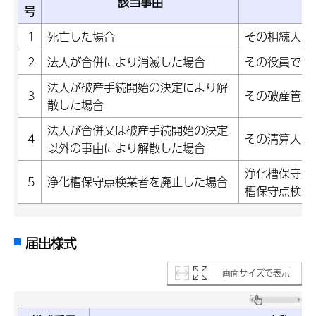
該当事由
号
1
死亡した場合
その相続人
2
法人が合併により消滅した場合
その役員であ
法人が破産手続開始の決定により解
3
その破産管財
散した場合
法人が合併又は破産手続開始の決定
4
その清算人
以外の事由により解散した場合
浄化槽保守点
5
浄化槽保守点検業者を廃止した場合
槽保守点検業
届出様式
画面サイズで表示