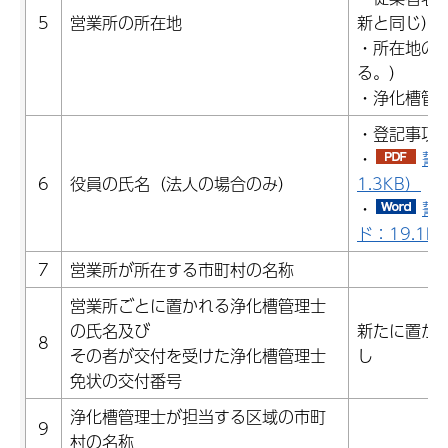
5
営業所の所在地
新と同じ）
・所在地の
る。）
・浄化槽管
・登記事項
・
誓
6
役員の氏名（法人の場合のみ）
1.3KB）
・
誓
ド：19.1K
7
営業所が所在する市町村の名称
営業所ごとに置かれる浄化槽管理士
の氏名及び
新たに置か
8
その者が交付を受けた浄化槽管理士
し
免状の交付番号
浄化槽管理士が担当する区域の市町
9
村の名称