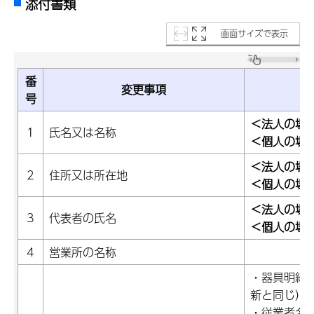
添付書類
画面サイズで表示
番
変更事項
号
＜法人の場
1
氏名又は名称
＜個人の場
＜法人の場
2
住所又は所在地
＜個人の場
＜法人の場
3
代表者の氏名
＜個人の場
4
営業所の名称
・器具明細
新と同じ）
・従業者名