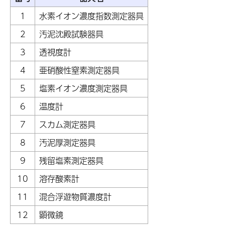
1
水素イオン濃度指数測定器具
2
汚泥沈殿試験器具
3
透視度計
4
亜硝酸性窒素測定器具
5
塩素イオン濃度測定器具
6
温度計
7
スカム測定器具
8
汚泥厚測定器具
9
残留塩素測定器具
10
溶存酸素計
11
混合浮遊物質濃度計
12
顕微鏡