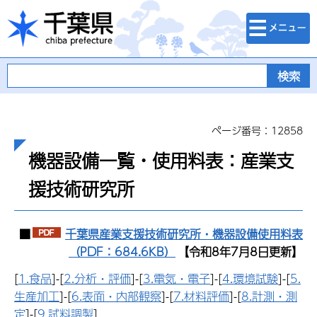
検索・メニュ
千葉県
ー
ページ番号：12858
機器設備一覧・使用料表：産業支
援技術研究所
■
千葉県産業支援技術研究所・機器設備使用料表
（PDF：684.6KB）
【令和8年7月8日更新】
[
1.食品
]-[
2.分析・評価
]-[
3.電気・電子
]-[
4.環境試験
]-[
5.
生産加工
]-[
6.表面・内部観察
]-[
7.材料評価
]-[
8.計測・測
定
]-[
9.試料調製
]