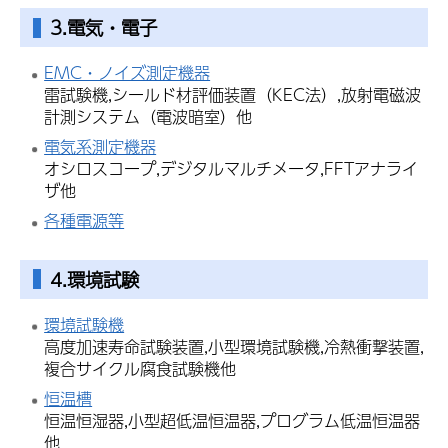
3.電気・電子
EMC・ノイズ測定機器
雷試験機,シールド材評価装置（KEC法）,放射電磁波
計測システム（電波暗室）他
電気系測定機器
オシロスコープ,デジタルマルチメータ,FFTアナライ
ザ他
各種電源等
4.環境試験
環境試験機
高度加速寿命試験装置,小型環境試験機,冷熱衝撃装置,
複合サイクル腐食試験機他
恒温槽
恒温恒湿器,小型超低温恒温器,プログラム低温恒温器
他