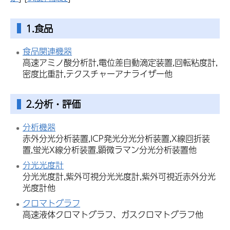
1.食品
食品関連機器
高速アミノ酸分析計,電位差自動滴定装置,回転粘度計,
密度比重計,テクスチャーアナライザー他
2.分析・評価
分析機器
赤外分光分析装置,ICP発光分光分析装置,X線回折装
置,蛍光X線分析装置,顕微ラマン分光分析装置他
分光光度計
分光光度計,紫外可視分光光度計,紫外可視近赤外分光
光度計他
クロマトグラフ
高速液体クロマトグラフ、ガスクロマトグラフ他