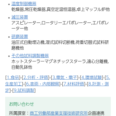
温度制御機器
乾燥器,常圧乾燥器,真空定温恒温器,卓上マッフル炉他
減圧装置
アスピレーター,ロータリーエバポレーター,エバポレ
ーター他
研磨装置
油圧式自動埋込機,湿式試料切断機,荷重切替式試料研
磨機他
その他試料調製機器
ホットスターラーマグネチックスターラ,遠心分離機,
自動乳鉢他
[
1.食品
]-[
2.分析・評価
]-[
3.電気・電子
]-[
4.環境試験
]-[
5.
生産加工
]-[
6.表面・内部観察
]-[
7.材料評価
]-[
8.計測・測
定
]-[
9.試料調製
]
お問い合わせ
所属課室：
商工労働部産業支援技術研究所
企画連携