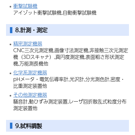
衝撃試験機
アイゾット衝撃試験機,自動衝撃試験機
8.計測・測定
精密測定機器
CNC三次元測定機,画像寸法測定機,非接触三次元測定
機（3Dスキャナ）,真円度測定機,表面粗さ形状測定
機,万能測長機他
化学系測定機器
pHメータ・電気伝導率計,光沢計,分光測色計,密度・
比重測定装置他
その他測定機器
騒音計,動ひずみ測定装置,レーザ回折散乱式粒度分布
測定装置他
9.試料調製