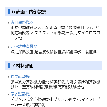
6.表面・内部観察
表面観察機器
正立型顕微鏡システム,走査型電子顕微鏡+EDS,万能
測定顕微鏡,オプチフォト顕微鏡,三次元マイクロスコ
ープ他
非破壊検査機器
磁気探傷装置,超音波映像装置,高精細X線CT装置他
7.材料評価
強度試験機
小型疲労試験機,万能材料試験機,万能引張圧縮試験機,
リレー型万能材料試験機,精密万能試験機他
硬さ試験機
デジタル式全自動硬度計,ブリネル硬度計,マイクロビ
ッカース硬さ試験機