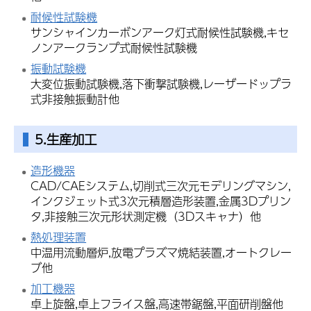
耐候性試験機
サンシャインカーボンアーク灯式耐候性試験機,キセ
ノンアークランプ式耐候性試験機
振動試験機
大変位振動試験機,落下衝撃試験機,レーザードップラ
式非接触振動計他
5.生産加工
造形機器
CAD/CAEシステム,切削式三次元モデリングマシン,
インクジェット式3次元積層造形装置,金属3Dプリン
タ,非接触三次元形状測定機（3Dスキャナ）他
熱処理装置
中温用流動層炉,放電プラズマ焼結装置,オートクレー
ブ他
加工機器
卓上旋盤,卓上フライス盤,高速帯鋸盤,平面研削盤他