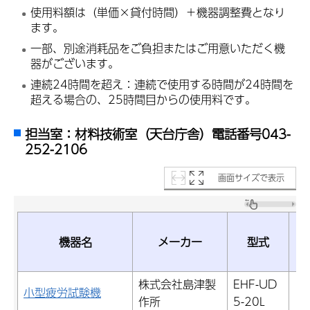
使用料額は（単価×貸付時間）＋機器調整費となり
ます。
一部、別途消耗品をご負担またはご用意いただく機
器がございます。
連続24時間を超え：連続で使用する時間が24時間を
超える場合の、25時間目からの使用料です。
担当室：材料技術室（天台庁舎）電話番号043-
252-2106
画面サイズで表示
単
機器名
メーカー
型式
（
h
株式会社島津製
EHF-UD
1
小型疲労試験機
作所
5-20L