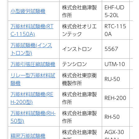
株式会社島津製
EHF-UD
小型疲労試験機
7
作所
5-20L
万能材料試験機(RT
株式会社オリエ
RTC-115
3
C-1150A)
ンテック
0A
万能試験機(インス
1
インストロン
5567
トロン型)
万能引張圧縮試験機
テンシロン
UTM-10
7
リレー型万能材料試
株式会社東京衡
RU-50
2
験機
機製作所
万能材料試験機(RE
株式会社島津製
1
REH-200
H-200型)
作所
万能材料試験機(RH-
株式会社島津製
RH-50
5
50型)
作所
株式会社島津製
AGX-30
2
精密万能試験機