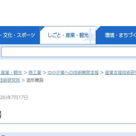
・文化・スポーツ
しごと・産業・観光
環境・まちづ
・産業・観光
>
商工業
>
中小企業への技術開発支援
>
産業支援技術研
技術研究所
> 造形機器
26)年7月17日
器