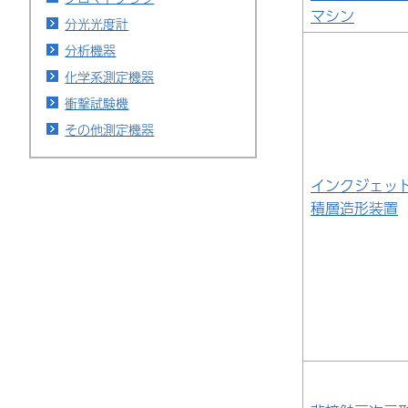
マシン
分光光度計
分析機器
化学系測定機器
衝撃試験機
その他測定機器
インクジェッ
積層造形装置