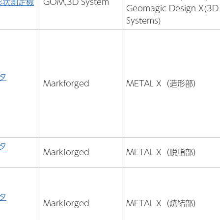
形状測定機
GOM,3D System
Geomagic Design X(3D
Systems)
タ
Markforged
METAL X（造形部）
タ
Markforged
METAL X（脱脂部）
タ
Markforged
METAL X（焼結部）