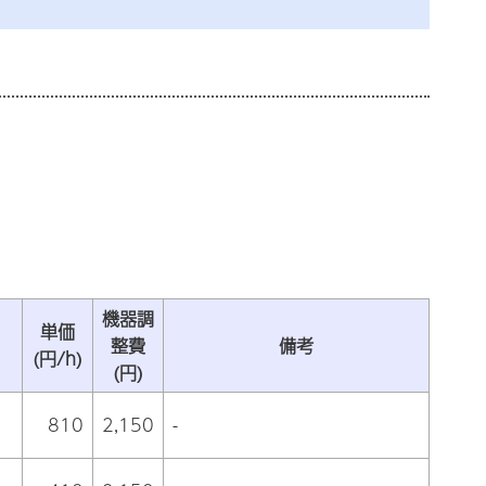
機器調
単価
整費
備考
(円/h)
(円)
810
2,150
-