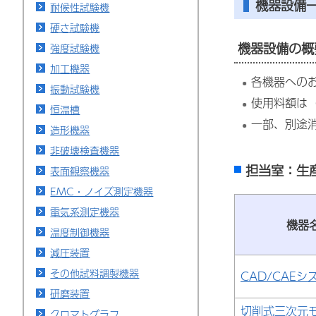
機器設備
耐候性試験機
硬さ試験機
機器設備の概
強度試験機
加工機器
各機器への
振動試験機
使用料額は
恒温槽
一部、別途
造形機器
非破壊検査機器
担当室：生産
表面観察機器
EMC・ノイズ測定機器
電気系測定機器
機器
温度制御機器
減圧装置
その他試料調製機器
CAD/CAEシ
研磨装置
切削式三次元
クロマトグラフ