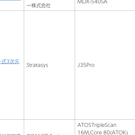
MDX-540SA
ー株式会社
ト式3次元
Stratasys
J35Pro
ATOSTripleScan
16M,Core 80(ATOK)