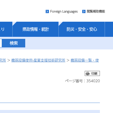
Foreign Languages
閲覧補助機能
くり
県政情報・統計
防災・安全・安心
究所
>
機器設備使用-産業支援技術研究所
>
機器設備一覧・使
ページ番号：354020