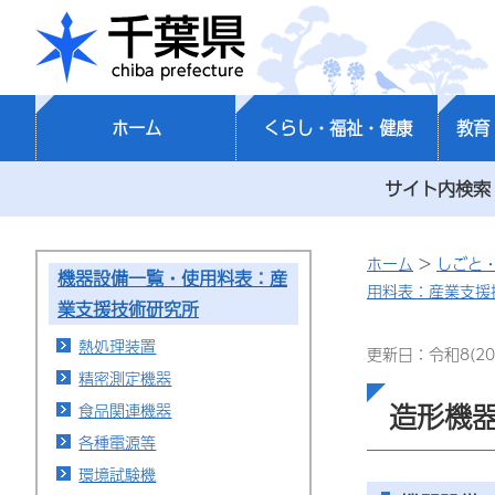
千葉県
ホーム
くらし・福祉・健康
教育
サイト内検索
ホーム
>
しごと
機器設備一覧・使用料表：産
用料表：産業支援
業支援技術研究所
熱処理装置
更新日：令和8(20
精密測定機器
造形機
食品関連機器
各種電源等
環境試験機